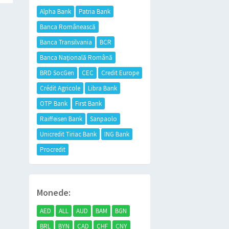
Alpha Bank
Patria Bank
Banca Românească
Banca Transilvania
BCR
Banca Națională Română
BRD SocGen
CEC
Credit Europe
Crédit Agricole
Libra Bank
OTP Bank
First Bank
Raiffeisen Bank
Sanpaolo
Unicredit Tiriac Bank
ING Bank
Procredit
Monede:
AED
ALL
AUD
BAM
BGN
BRL
BYN
CAD
CHF
CNY