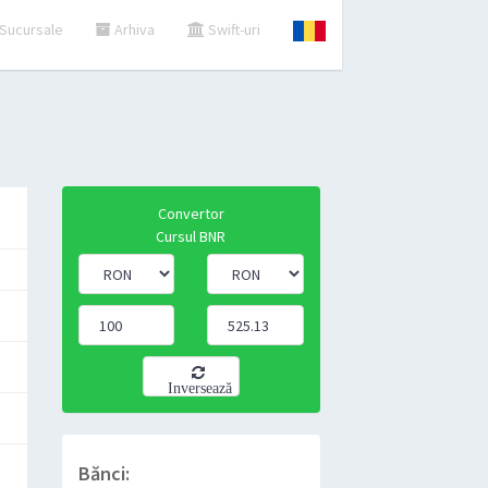
Sucursale
Arhiva
Swift-uri
Convertor
Cursul BNR
Inversează
Bănci: