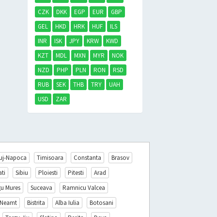
CZK
DKK
EGP
EUR
GBP
GEL
HKD
HRK
HUF
ILS
INR
ISK
JPY
KRW
KWD
KZT
MDL
MXN
MYR
NOK
NZD
PHP
PLN
RON
RSD
RUB
SEK
THB
TRY
UAH
USD
ZAR
uj-Napoca
Timisoara
Constanta
Brasov
ati
Sibiu
Ploiesti
Pitesti
Arad
gu Mures
Suceava
Ramnicu Valcea
 Neamt
Bistrita
Alba Iulia
Botosani