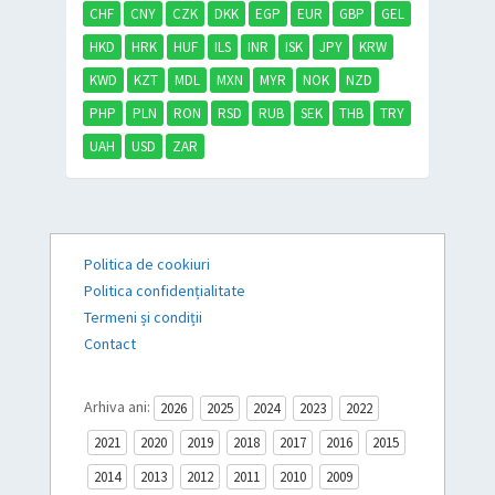
CHF
CNY
CZK
DKK
EGP
EUR
GBP
GEL
HKD
HRK
HUF
ILS
INR
ISK
JPY
KRW
KWD
KZT
MDL
MXN
MYR
NOK
NZD
PHP
PLN
RON
RSD
RUB
SEK
THB
TRY
UAH
USD
ZAR
Politica de cookiuri
Politica confidențialitate
Termeni și condiții
Contact
Arhiva ani:
2026
2025
2024
2023
2022
2021
2020
2019
2018
2017
2016
2015
2014
2013
2012
2011
2010
2009