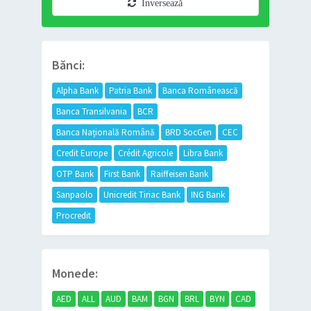
Inversează
Bănci:
Alpha Bank
Patria Bank
Banca Românească
Banca Transilvania
BCR
Banca Națională Română
BRD SocGen
CEC
Credit Europe
Crédit Agricole
Libra Bank
OTP Bank
First Bank
Raiffeisen Bank
Sanpaolo
Unicredit Tiriac Bank
ING Bank
Procredit
Monede:
AED
ALL
AUD
BAM
BGN
BRL
BYN
CAD