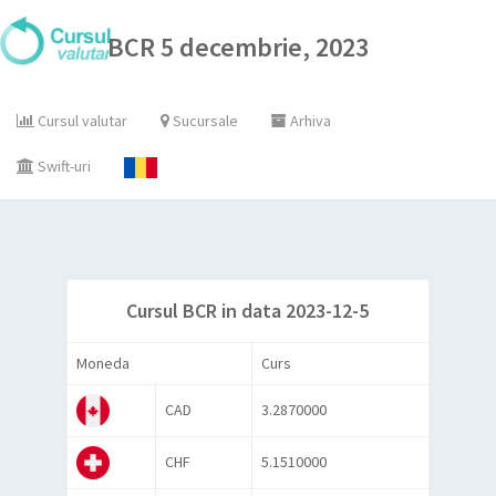
BCR 5 decembrie, 2023
Cursul valutar
Sucursale
Arhiva
Swift-uri
Cursul BCR in data 2023-12-5
Moneda
Curs
CAD
3.2870000
CHF
5.1510000