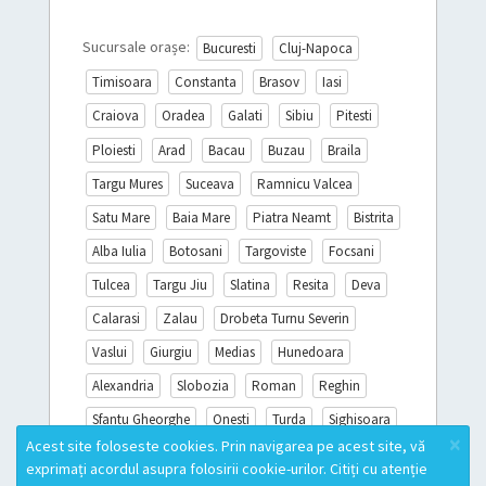
Sucursale orașe:
Bucuresti
Cluj-Napoca
Timisoara
Constanta
Brasov
Iasi
Craiova
Oradea
Galati
Sibiu
Pitesti
Ploiesti
Arad
Bacau
Buzau
Braila
Targu Mures
Suceava
Ramnicu Valcea
Satu Mare
Baia Mare
Piatra Neamt
Bistrita
Alba Iulia
Botosani
Targoviste
Focsani
Tulcea
Targu Jiu
Slatina
Resita
Deva
Calarasi
Zalau
Drobeta Turnu Severin
Vaslui
Giurgiu
Medias
Hunedoara
Alexandria
Slobozia
Roman
Reghin
Sfantu Gheorghe
Onesti
Turda
Sighisoara
×
Acest site foloseste cookies. Prin navigarea pe acest site, vă
Miercurea Ciuc
Campina
Mioveni
exprimați acordul asupra folosirii cookie-urilor. Citiți cu atenție