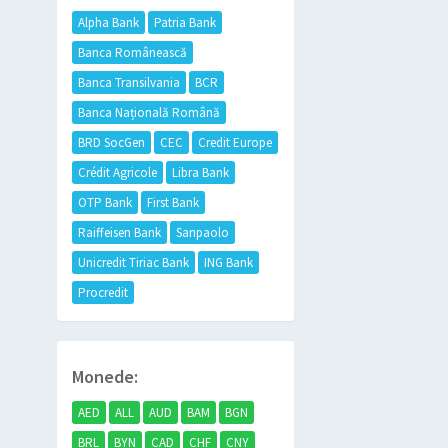
Alpha Bank
Patria Bank
Banca Românească
Banca Transilvania
BCR
Banca Națională Română
BRD SocGen
CEC
Credit Europe
Crédit Agricole
Libra Bank
OTP Bank
First Bank
Raiffeisen Bank
Sanpaolo
Unicredit Tiriac Bank
ING Bank
Procredit
Monede:
AED
ALL
AUD
BAM
BGN
BRL
BYN
CAD
CHF
CNY