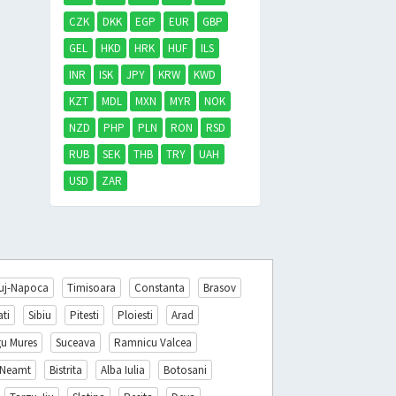
CZK
DKK
EGP
EUR
GBP
GEL
HKD
HRK
HUF
ILS
INR
ISK
JPY
KRW
KWD
KZT
MDL
MXN
MYR
NOK
NZD
PHP
PLN
RON
RSD
RUB
SEK
THB
TRY
UAH
USD
ZAR
uj-Napoca
Timisoara
Constanta
Brasov
ati
Sibiu
Pitesti
Ploiesti
Arad
gu Mures
Suceava
Ramnicu Valcea
 Neamt
Bistrita
Alba Iulia
Botosani