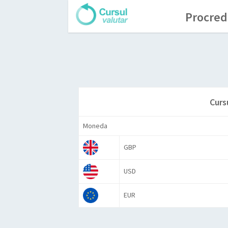
Procredi
Curs
Moneda
GBP
USD
EUR