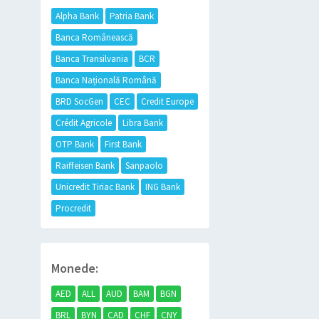
Alpha Bank
Patria Bank
Banca Românească
Banca Transilvania
BCR
Banca Națională Română
BRD SocGen
CEC
Credit Europe
Crédit Agricole
Libra Bank
OTP Bank
First Bank
Raiffeisen Bank
Sanpaolo
Unicredit Tiriac Bank
ING Bank
Procredit
Monede:
AED
ALL
AUD
BAM
BGN
BRL
BYN
CAD
CHF
CNY