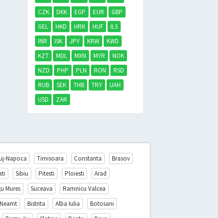
CZK
DKK
EGP
EUR
GBP
GEL
HKD
HRK
HUF
ILS
INR
ISK
JPY
KRW
KWD
KZT
MDL
MXN
MYR
NOK
NZD
PHP
PLN
RON
RSD
RUB
SEK
THB
TRY
UAH
USD
ZAR
uj-Napoca
Timisoara
Constanta
Brasov
ati
Sibiu
Pitesti
Ploiesti
Arad
gu Mures
Suceava
Ramnicu Valcea
 Neamt
Bistrita
Alba Iulia
Botosani