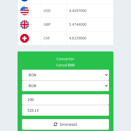
USD
4.4397000
GBP
5.4744000
CHF
4.8239000
Convertor
Cursul BNR
Inversează