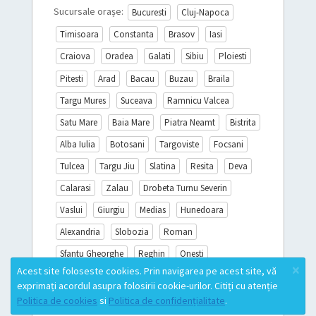
Sucursale orașe:
Bucuresti
Cluj-Napoca
Timisoara
Constanta
Brasov
Iasi
Craiova
Oradea
Galati
Sibiu
Ploiesti
Pitesti
Arad
Bacau
Buzau
Braila
Targu Mures
Suceava
Ramnicu Valcea
Satu Mare
Baia Mare
Piatra Neamt
Bistrita
Alba Iulia
Botosani
Targoviste
Focsani
Tulcea
Targu Jiu
Slatina
Resita
Deva
Calarasi
Zalau
Drobeta Turnu Severin
Vaslui
Giurgiu
Medias
Hunedoara
Alexandria
Slobozia
Roman
Sfantu Gheorghe
Reghin
Onesti
×
Acest site foloseste cookies. Prin navigarea pe acest site, vă
Sighisoara
Miercurea Ciuc
Turda
exprimați acordul asupra folosirii cookie-urilor. Citiți cu atenție
Campina
Mioveni
Lista completă
Politica de cookies
si
Politica de confidențialitate
.