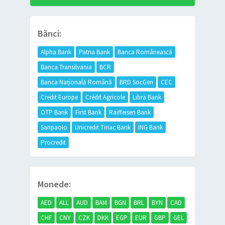
Bănci:
Alpha Bank
Patria Bank
Banca Românească
Banca Transilvania
BCR
Banca Națională Română
BRD SocGen
CEC
Credit Europe
Crédit Agricole
Libra Bank
OTP Bank
First Bank
Raiffeisen Bank
Sanpaolo
Unicredit Tiriac Bank
ING Bank
Procredit
Monede:
AED
ALL
AUD
BAM
BGN
BRL
BYN
CAD
CHF
CNY
CZK
DKK
EGP
EUR
GBP
GEL