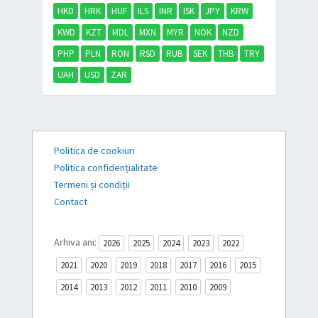
HKD
HRK
HUF
ILS
INR
ISK
JPY
KRW
KWD
KZT
MDL
MXN
MYR
NOK
NZD
PHP
PLN
RON
RSD
RUB
SEK
THB
TRY
UAH
USD
ZAR
Politica de cookiuri
Politica confidențialitate
Termeni și condiții
Contact
Arhiva ani:
2026
2025
2024
2023
2022
2021
2020
2019
2018
2017
2016
2015
2014
2013
2012
2011
2010
2009