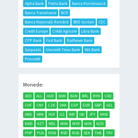
Alpha Bank
Patria Bank
Banca Românească
Banca Transilvania
BCR
Banca Națională Română
BRD SocGen
CEC
Credit Europe
Crédit Agricole
Libra Bank
OTP Bank
First Bank
Raiffeisen Bank
Sanpaolo
Unicredit Tiriac Bank
ING Bank
Procredit
Monede:
AED
ALL
AUD
BAM
BGN
BRL
BYN
CAD
CHF
CNY
CZK
DKK
EGP
EUR
GBP
GEL
HKD
HRK
HUF
ILS
INR
ISK
JPY
KRW
KWD
KZT
MDL
MXN
MYR
NOK
NZD
PHP
PLN
RON
RSD
RUB
SEK
THB
TRY