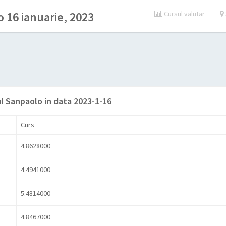
 16 ianuarie, 2023
Cursul valutar
l Sanpaolo in data 2023-1-16
Curs
4.8628000
4.4941000
5.4814000
4.8467000