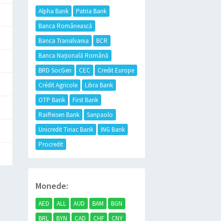
Alpha Bank
Patria Bank
Banca Românească
Banca Transilvania
BCR
Banca Națională Română
BRD SocGen
CEC
Credit Europe
Crédit Agricole
Libra Bank
OTP Bank
First Bank
Raiffeisen Bank
Sanpaolo
Unicredit Tiriac Bank
ING Bank
Procredit
Monede:
AED
ALL
AUD
BAM
BGN
BRL
BYN
CAD
CHF
CNY