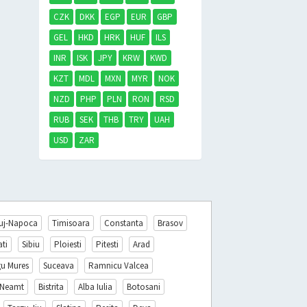
CZK
DKK
EGP
EUR
GBP
GEL
HKD
HRK
HUF
ILS
INR
ISK
JPY
KRW
KWD
KZT
MDL
MXN
MYR
NOK
NZD
PHP
PLN
RON
RSD
RUB
SEK
THB
TRY
UAH
USD
ZAR
uj-Napoca
Timisoara
Constanta
Brasov
ati
Sibiu
Ploiesti
Pitesti
Arad
gu Mures
Suceava
Ramnicu Valcea
 Neamt
Bistrita
Alba Iulia
Botosani