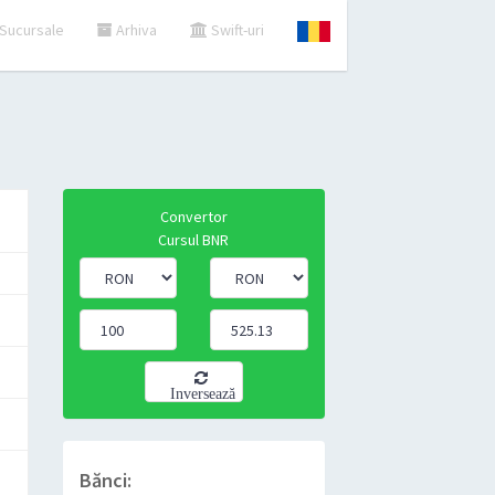
Sucursale
Arhiva
Swift-uri
Convertor
Cursul BNR
Inversează
Bănci: