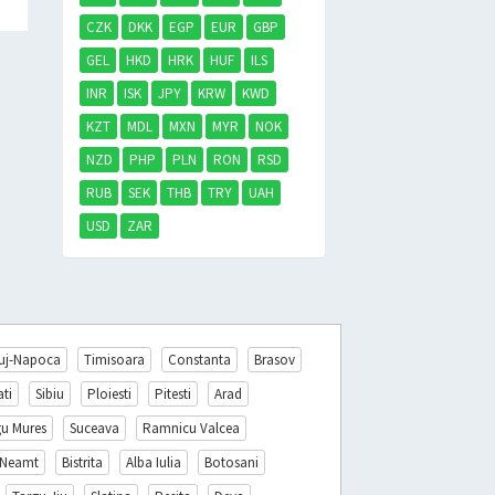
CZK
DKK
EGP
EUR
GBP
GEL
HKD
HRK
HUF
ILS
INR
ISK
JPY
KRW
KWD
KZT
MDL
MXN
MYR
NOK
NZD
PHP
PLN
RON
RSD
RUB
SEK
THB
TRY
UAH
USD
ZAR
uj-Napoca
Timisoara
Constanta
Brasov
ati
Sibiu
Ploiesti
Pitesti
Arad
gu Mures
Suceava
Ramnicu Valcea
 Neamt
Bistrita
Alba Iulia
Botosani