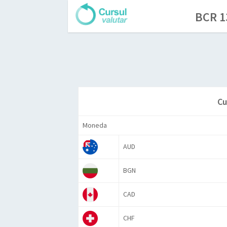
BCR 13
Cu
Moneda
AUD
BGN
CAD
CHF