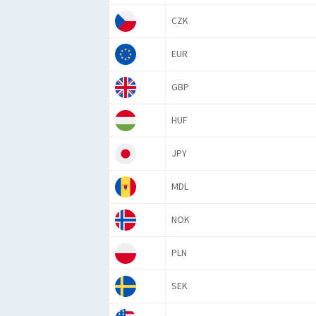
CZK
EUR
GBP
HUF
JPY
MDL
NOK
PLN
SEK