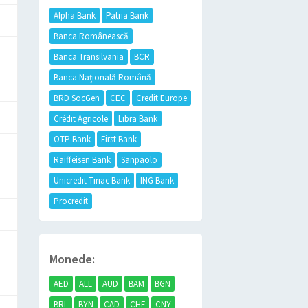
Alpha Bank
Patria Bank
Banca Românească
Banca Transilvania
BCR
Banca Națională Română
BRD SocGen
CEC
Credit Europe
Crédit Agricole
Libra Bank
OTP Bank
First Bank
Raiffeisen Bank
Sanpaolo
Unicredit Tiriac Bank
ING Bank
Procredit
Monede:
AED
ALL
AUD
BAM
BGN
BRL
BYN
CAD
CHF
CNY