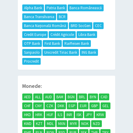
Alpha Bank
Patria Bank
Banca Românească
Banca Transilvania
BCR
Banca Națională Română
BRD SocGen
CEC
Credit Europe
Crédit Agricole
Libra Bank
OTP Bank
First Bank
Raiffeisen Bank
Sanpaolo
Unicredit Tiriac Bank
ING Bank
Procredit
Monede:
AED
ALL
AUD
BAM
BGN
BRL
BYN
CAD
CHF
CNY
CZK
DKK
EGP
EUR
GBP
GEL
HKD
HRK
HUF
ILS
INR
ISK
JPY
KRW
KWD
KZT
MDL
MXN
MYR
NOK
NZD
PHP
PLN
RON
RSD
RUB
SEK
THB
TRY