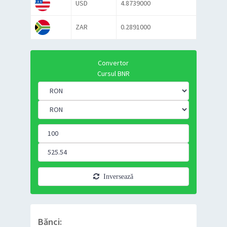
USD
4.8739000
ZAR
0.2891000
Convertor
Cursul BNR
Inversează
Bănci: