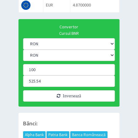
EUR
4.8700000
Convertor
Cursul BNR
Inversează
Bănci:
Alpha Bank
Patria Bank
Banca Românească