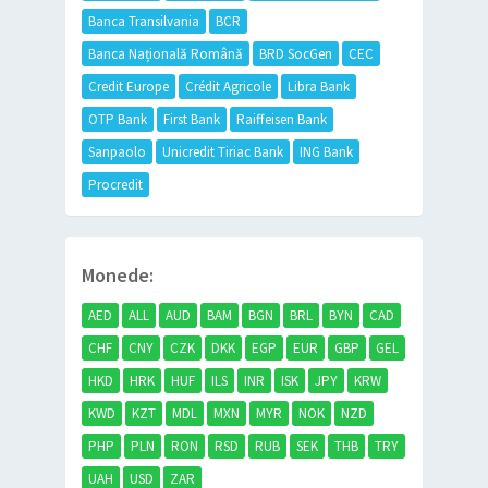
Banca Transilvania
BCR
Banca Națională Română
BRD SocGen
CEC
Credit Europe
Crédit Agricole
Libra Bank
OTP Bank
First Bank
Raiffeisen Bank
Sanpaolo
Unicredit Tiriac Bank
ING Bank
Procredit
Monede:
AED
ALL
AUD
BAM
BGN
BRL
BYN
CAD
CHF
CNY
CZK
DKK
EGP
EUR
GBP
GEL
HKD
HRK
HUF
ILS
INR
ISK
JPY
KRW
KWD
KZT
MDL
MXN
MYR
NOK
NZD
PHP
PLN
RON
RSD
RUB
SEK
THB
TRY
UAH
USD
ZAR