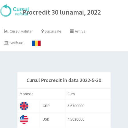
Procredit 30 lunamai, 2022
Cursul valutar
Sucursale
Arhiva
Swift-uri
Cursul Procredit in data 2022-5-30
Moneda
Curs
GBP
5.6700000
USD
4.5020000