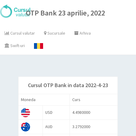
OTP Bank 23 aprilie, 2022
Cursul valutar
Sucursale
Arhiva
Swift-uri
Cursul OTP Bank in data 2022-4-23
Moneda
Curs
USD
4.4980000
AUD
3.2792000