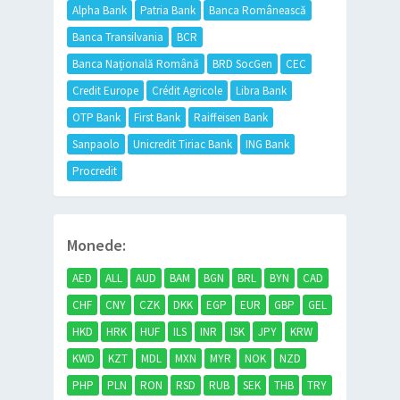
Alpha Bank
Patria Bank
Banca Românească
Banca Transilvania
BCR
Banca Națională Română
BRD SocGen
CEC
Credit Europe
Crédit Agricole
Libra Bank
OTP Bank
First Bank
Raiffeisen Bank
Sanpaolo
Unicredit Tiriac Bank
ING Bank
Procredit
Monede:
AED
ALL
AUD
BAM
BGN
BRL
BYN
CAD
CHF
CNY
CZK
DKK
EGP
EUR
GBP
GEL
HKD
HRK
HUF
ILS
INR
ISK
JPY
KRW
KWD
KZT
MDL
MXN
MYR
NOK
NZD
PHP
PLN
RON
RSD
RUB
SEK
THB
TRY