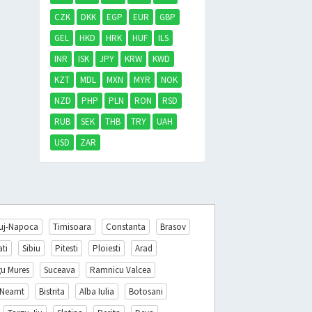
CZK
DKK
EGP
EUR
GBP
GEL
HKD
HRK
HUF
ILS
INR
ISK
JPY
KRW
KWD
KZT
MDL
MXN
MYR
NOK
NZD
PHP
PLN
RON
RSD
RUB
SEK
THB
TRY
UAH
USD
ZAR
uj-Napoca
Timisoara
Constanta
Brasov
ati
Sibiu
Pitesti
Ploiesti
Arad
gu Mures
Suceava
Ramnicu Valcea
 Neamt
Bistrita
Alba Iulia
Botosani