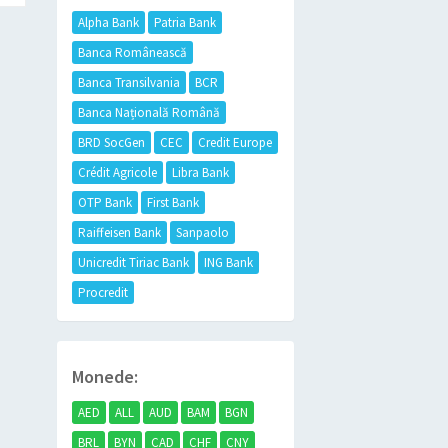
Alpha Bank
Patria Bank
Banca Românească
Banca Transilvania
BCR
Banca Națională Română
BRD SocGen
CEC
Credit Europe
Crédit Agricole
Libra Bank
OTP Bank
First Bank
Raiffeisen Bank
Sanpaolo
Unicredit Tiriac Bank
ING Bank
Procredit
Monede:
AED
ALL
AUD
BAM
BGN
BRL
BYN
CAD
CHF
CNY