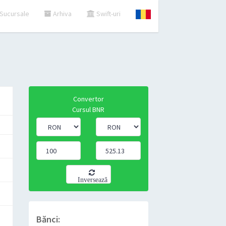
Sucursale
Arhiva
Swift-uri
Convertor
Cursul BNR
Inversează
Bănci: