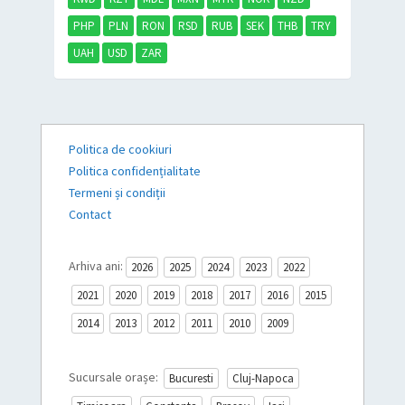
PHP
PLN
RON
RSD
RUB
SEK
THB
TRY
UAH
USD
ZAR
Politica de cookiuri
Politica confidențialitate
Termeni și condiții
Contact
Arhiva ani:
2026
2025
2024
2023
2022
2021
2020
2019
2018
2017
2016
2015
2014
2013
2012
2011
2010
2009
Sucursale orașe:
Bucuresti
Cluj-Napoca