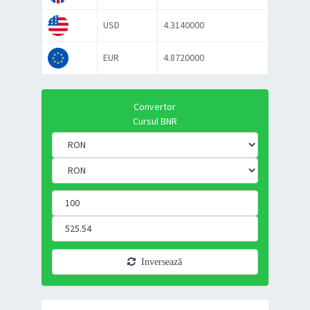
USD
4.3140000
EUR
4.8720000
Convertor
Cursul BNR
Inversează