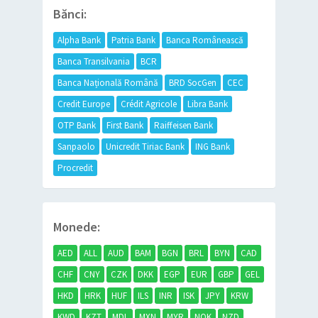
Bănci:
Alpha Bank
Patria Bank
Banca Românească
Banca Transilvania
BCR
Banca Națională Română
BRD SocGen
CEC
Credit Europe
Crédit Agricole
Libra Bank
OTP Bank
First Bank
Raiffeisen Bank
Sanpaolo
Unicredit Tiriac Bank
ING Bank
Procredit
Monede:
AED
ALL
AUD
BAM
BGN
BRL
BYN
CAD
CHF
CNY
CZK
DKK
EGP
EUR
GBP
GEL
HKD
HRK
HUF
ILS
INR
ISK
JPY
KRW
KWD
KZT
MDL
MXN
MYR
NOK
NZD