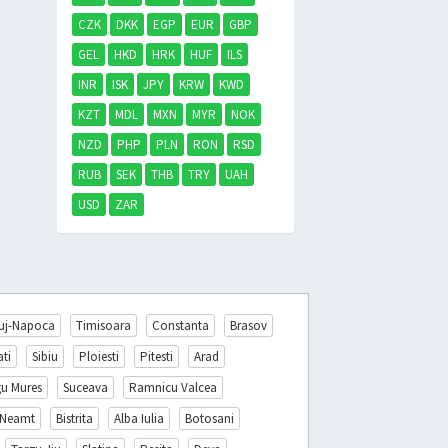
CZK
DKK
EGP
EUR
GBP
GEL
HKD
HRK
HUF
ILS
INR
ISK
JPY
KRW
KWD
KZT
MDL
MXN
MYR
NOK
NZD
PHP
PLN
RON
RSD
RUB
SEK
THB
TRY
UAH
USD
ZAR
uj-Napoca
Timisoara
Constanta
Brasov
ati
Sibiu
Ploiesti
Pitesti
Arad
gu Mures
Suceava
Ramnicu Valcea
 Neamt
Bistrita
Alba Iulia
Botosani