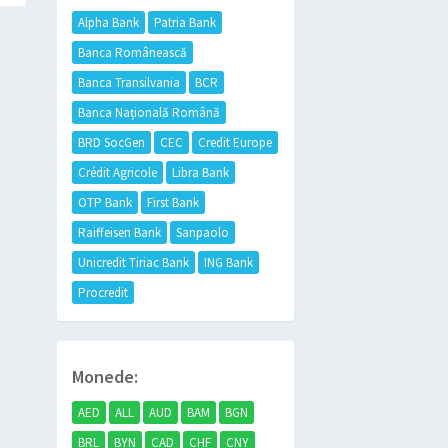
Alpha Bank
Patria Bank
Banca Românească
Banca Transilvania
BCR
Banca Națională Română
BRD SocGen
CEC
Credit Europe
Crédit Agricole
Libra Bank
OTP Bank
First Bank
Raiffeisen Bank
Sanpaolo
Unicredit Tiriac Bank
ING Bank
Procredit
Monede:
AED
ALL
AUD
BAM
BGN
BRL
BYN
CAD
CHF
CNY