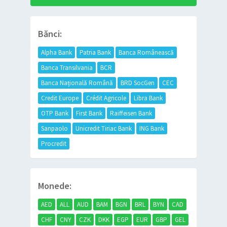
Bănci:
Alpha Bank
Patria Bank
Banca Românească
Banca Transilvania
BCR
Banca Națională Română
BRD SocGen
CEC
Credit Europe
Crédit Agricole
Libra Bank
OTP Bank
First Bank
Raiffeisen Bank
Sanpaolo
Unicredit Tiriac Bank
ING Bank
Procredit
Monede:
AED
ALL
AUD
BAM
BGN
BRL
BYN
CAD
CHF
CNY
CZK
DKK
EGP
EUR
GBP
GEL