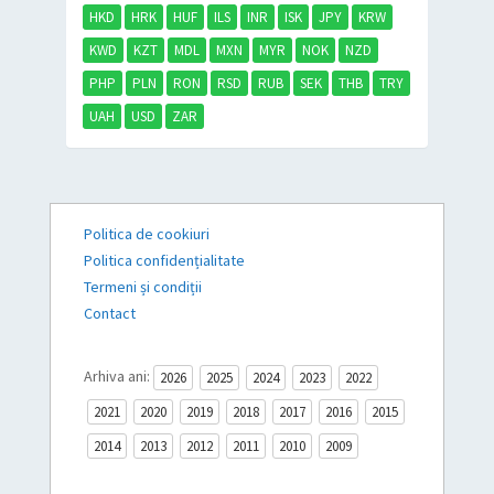
HKD
HRK
HUF
ILS
INR
ISK
JPY
KRW
KWD
KZT
MDL
MXN
MYR
NOK
NZD
PHP
PLN
RON
RSD
RUB
SEK
THB
TRY
UAH
USD
ZAR
Politica de cookiuri
Politica confidențialitate
Termeni și condiții
Contact
Arhiva ani:
2026
2025
2024
2023
2022
2021
2020
2019
2018
2017
2016
2015
2014
2013
2012
2011
2010
2009