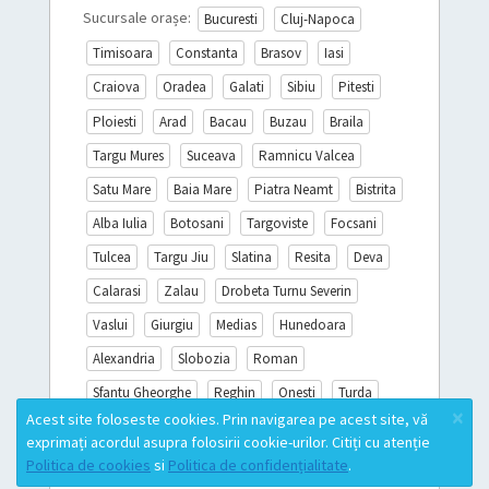
Sucursale orașe:
Bucuresti
Cluj-Napoca
Timisoara
Constanta
Brasov
Iasi
Craiova
Oradea
Galati
Sibiu
Pitesti
Ploiesti
Arad
Bacau
Buzau
Braila
Targu Mures
Suceava
Ramnicu Valcea
Satu Mare
Baia Mare
Piatra Neamt
Bistrita
Alba Iulia
Botosani
Targoviste
Focsani
Tulcea
Targu Jiu
Slatina
Resita
Deva
Calarasi
Zalau
Drobeta Turnu Severin
Vaslui
Giurgiu
Medias
Hunedoara
Alexandria
Slobozia
Roman
Sfantu Gheorghe
Reghin
Onesti
Turda
×
Acest site foloseste cookies. Prin navigarea pe acest site, vă
Sighisoara
Miercurea Ciuc
Campina
exprimați acordul asupra folosirii cookie-urilor. Citiți cu atenție
Mioveni
Lista completă
Politica de cookies
si
Politica de confidențialitate
.