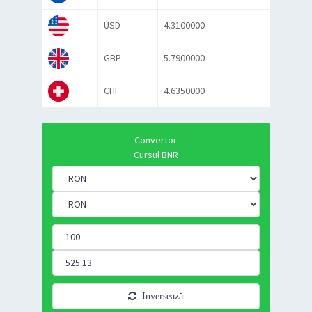
USD
4.3100000
GBP
5.7900000
CHF
4.6350000
Convertor
Cursul BNR
Inversează