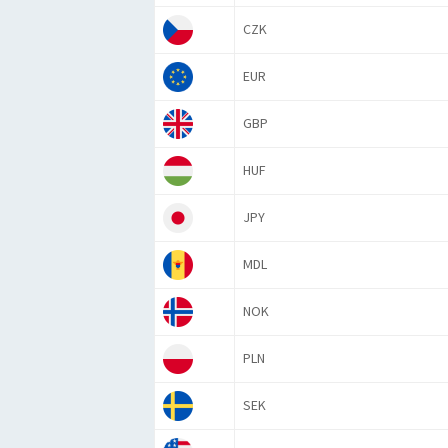
CZK
EUR
GBP
HUF
JPY
MDL
NOK
PLN
SEK