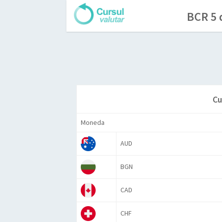
BCR 5 
Cu
Moneda
AUD
BGN
CAD
CHF