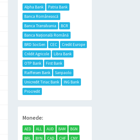
Alpha Bank
Patria Bank
Banca Românească
Banca Transilvania
BCR
Banca Națională Română
BRD SocGen
CEC
Credit Europe
Crédit Agricole
Libra Bank
OTP Bank
First Bank
Raiffeisen Bank
Sanpaolo
Unicredit Tiriac Bank
ING Bank
Procredit
Monede:
AED
ALL
AUD
BAM
BGN
BRL
BYN
CAD
CHF
CNY