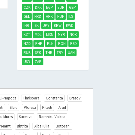
CZK
DKK
EGP
EUR
GBP
GEL
HKD
HRK
HUF
ILS
INR
ISK
JPY
KRW
KWD
KZT
MDL
MXN
MYR
NOK
NZD
PHP
PLN
RON
RSD
RUB
SEK
THB
TRY
UAH
USD
ZAR
uj-Napoca
Timisoara
Constanta
Brasov
ati
Sibiu
Ploiesti
Pitesti
Arad
gu Mures
Suceava
Ramnicu Valcea
 Neamt
Bistrita
Alba Iulia
Botosani