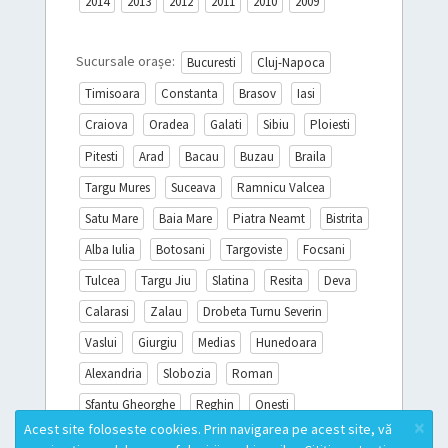
2014
2013
2012
2011
2010
2009
Sucursale orașe:
Bucuresti
Cluj-Napoca
Timisoara
Constanta
Brasov
Iasi
Craiova
Oradea
Galati
Sibiu
Ploiesti
Pitesti
Arad
Bacau
Buzau
Braila
Targu Mures
Suceava
Ramnicu Valcea
Satu Mare
Baia Mare
Piatra Neamt
Bistrita
Alba Iulia
Botosani
Targoviste
Focsani
Tulcea
Targu Jiu
Slatina
Resita
Deva
Calarasi
Zalau
Drobeta Turnu Severin
Vaslui
Giurgiu
Medias
Hunedoara
Alexandria
Slobozia
Roman
Sfantu Gheorghe
Reghin
Onesti
×
Acest site foloseste cookies. Prin navigarea pe acest site, vă
Sighisoara
Miercurea Ciuc
Turda