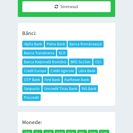
Inversează
Bănci:
Alpha Bank
Patria Bank
Banca Românească
Banca Transilvania
BCR
Banca Națională Română
BRD SocGen
CEC
Credit Europe
Crédit Agricole
Libra Bank
OTP Bank
First Bank
Raiffeisen Bank
Sanpaolo
Unicredit Tiriac Bank
ING Bank
Procredit
Monede: