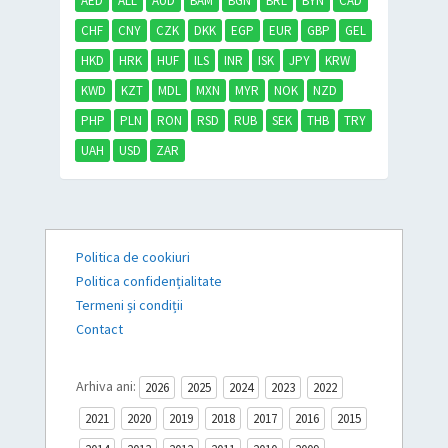
AED
ALL
AUD
BAM
BGN
BRL
BYN
CAD
CHF
CNY
CZK
DKK
EGP
EUR
GBP
GEL
HKD
HRK
HUF
ILS
INR
ISK
JPY
KRW
KWD
KZT
MDL
MXN
MYR
NOK
NZD
PHP
PLN
RON
RSD
RUB
SEK
THB
TRY
UAH
USD
ZAR
Politica de cookiuri
Politica confidențialitate
Termeni și condiții
Contact
Arhiva ani:
2026
2025
2024
2023
2022
2021
2020
2019
2018
2017
2016
2015