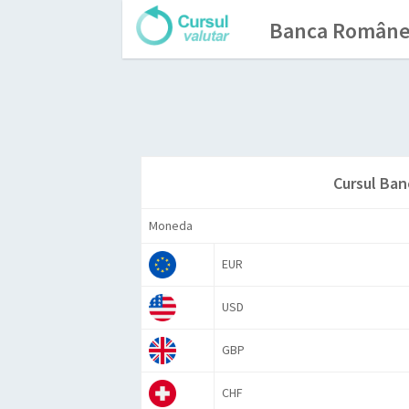
Banca Românea
Cursul Ban
Moneda
EUR
USD
GBP
CHF