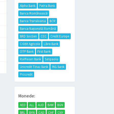
Alpha Bank
Patria Bank
Banca Românească
Banca Transilvania
BCR
Banca Națională Română
BRD SocGen
CEC
Credit Europe
Crédit Agricole
Libra Bank
OTP Bank
First Bank
Raiffeisen Bank
Sanpaolo
Unicredit Tiriac Bank
ING Bank
Procredit
Monede:
AED
ALL
AUD
BAM
BGN
BRL
BYN
CAD
CHF
CNY