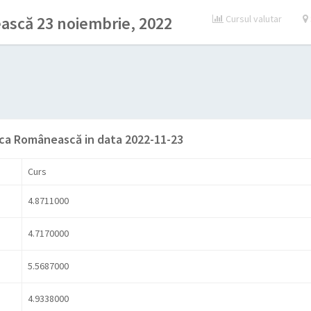
scă 23 noiembrie, 2022
Cursul valutar
ca Românească in data 2022-11-23
Curs
4.8711000
4.7170000
5.5687000
4.9338000