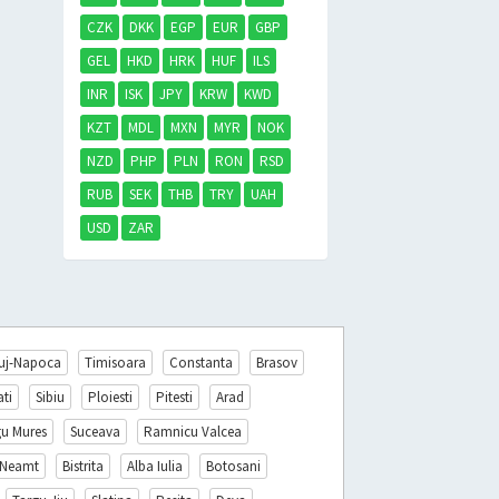
CZK
DKK
EGP
EUR
GBP
GEL
HKD
HRK
HUF
ILS
INR
ISK
JPY
KRW
KWD
KZT
MDL
MXN
MYR
NOK
NZD
PHP
PLN
RON
RSD
RUB
SEK
THB
TRY
UAH
USD
ZAR
uj-Napoca
Timisoara
Constanta
Brasov
ati
Sibiu
Ploiesti
Pitesti
Arad
gu Mures
Suceava
Ramnicu Valcea
 Neamt
Bistrita
Alba Iulia
Botosani