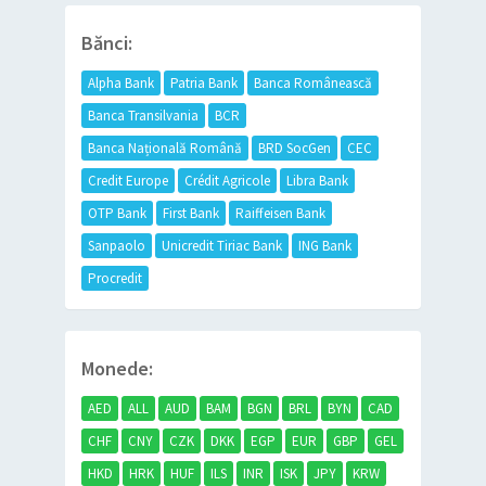
Bănci:
Alpha Bank
Patria Bank
Banca Românească
Banca Transilvania
BCR
Banca Națională Română
BRD SocGen
CEC
Credit Europe
Crédit Agricole
Libra Bank
OTP Bank
First Bank
Raiffeisen Bank
Sanpaolo
Unicredit Tiriac Bank
ING Bank
Procredit
Monede:
AED
ALL
AUD
BAM
BGN
BRL
BYN
CAD
CHF
CNY
CZK
DKK
EGP
EUR
GBP
GEL
HKD
HRK
HUF
ILS
INR
ISK
JPY
KRW