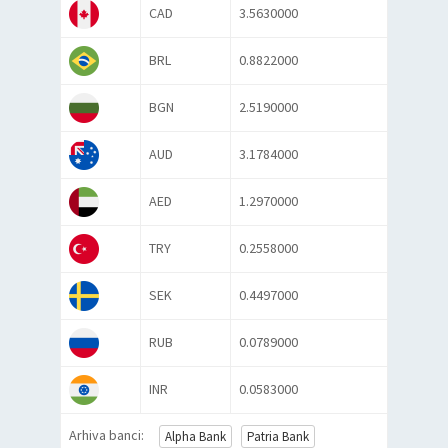
CAD
3.5630000
BRL
0.8822000
BGN
2.5190000
AUD
3.1784000
AED
1.2970000
TRY
0.2558000
SEK
0.4497000
RUB
0.0789000
INR
0.0583000
Arhiva banci:
Alpha Bank
Patria Bank