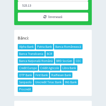
Inversează
Bănci:
Alpha Bank
Patria Bank
Banca Românească
Banca Transilvania
BCR
Banca Națională Română
BRD SocGen
CEC
Credit Europe
Crédit Agricole
Libra Bank
OTP Bank
First Bank
Raiffeisen Bank
Sanpaolo
Unicredit Tiriac Bank
ING Bank
Procredit