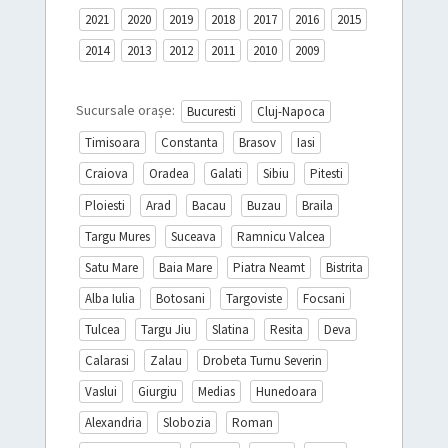
2021
2020
2019
2018
2017
2016
2015
2014
2013
2012
2011
2010
2009
Sucursale orașe:
Bucuresti
Cluj-Napoca
Timisoara
Constanta
Brasov
Iasi
Craiova
Oradea
Galati
Sibiu
Pitesti
Ploiesti
Arad
Bacau
Buzau
Braila
Targu Mures
Suceava
Ramnicu Valcea
Satu Mare
Baia Mare
Piatra Neamt
Bistrita
Alba Iulia
Botosani
Targoviste
Focsani
Tulcea
Targu Jiu
Slatina
Resita
Deva
Calarasi
Zalau
Drobeta Turnu Severin
Vaslui
Giurgiu
Medias
Hunedoara
Alexandria
Slobozia
Roman