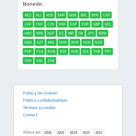
Monede:
AED
ALL
AUD
BAM
BGN
BRL
BYN
CAD
CHF
CNY
CZK
DKK
EGP
EUR
GBP
GEL
HKD
HRK
HUF
ILS
INR
ISK
JPY
KRW
KWD
KZT
MDL
MXN
MYR
NOK
NZD
PHP
PLN
RON
RSD
RUB
SEK
THB
TRY
UAH
USD
ZAR
Politica de cookiuri
Politica confidențialitate
Termeni și condiții
Contact
Arhiva ani:
2026
2025
2024
2023
2022