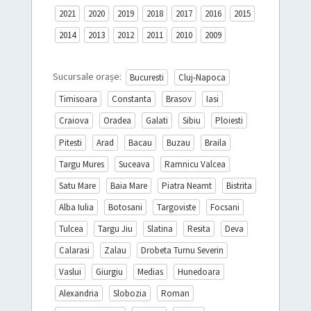
2021
2020
2019
2018
2017
2016
2015
2014
2013
2012
2011
2010
2009
Sucursale orașe:
Bucuresti
Cluj-Napoca
Timisoara
Constanta
Brasov
Iasi
Craiova
Oradea
Galati
Sibiu
Ploiesti
Pitesti
Arad
Bacau
Buzau
Braila
Targu Mures
Suceava
Ramnicu Valcea
Satu Mare
Baia Mare
Piatra Neamt
Bistrita
Alba Iulia
Botosani
Targoviste
Focsani
Tulcea
Targu Jiu
Slatina
Resita
Deva
Calarasi
Zalau
Drobeta Turnu Severin
Vaslui
Giurgiu
Medias
Hunedoara
Alexandria
Slobozia
Roman