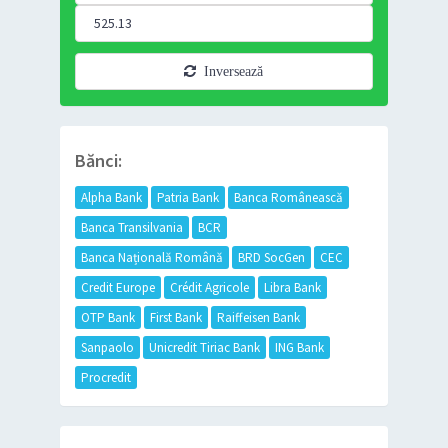
Inversează
Bănci:
Alpha Bank
Patria Bank
Banca Românească
Banca Transilvania
BCR
Banca Națională Română
BRD SocGen
CEC
Credit Europe
Crédit Agricole
Libra Bank
OTP Bank
First Bank
Raiffeisen Bank
Sanpaolo
Unicredit Tiriac Bank
ING Bank
Procredit