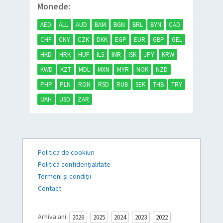
Monede:
AED
ALL
AUD
BAM
BGN
BRL
BYN
CAD
CHF
CNY
CZK
DKK
EGP
EUR
GBP
GEL
HKD
HRK
HUF
ILS
INR
ISK
JPY
KRW
KWD
KZT
MDL
MXN
MYR
NOK
NZD
PHP
PLN
RON
RSD
RUB
SEK
THB
TRY
UAH
USD
ZAR
Politica de cookiuri
Politica confidențialitate
Termeni și condiții
Contact
Arhiva ani:
2026
2025
2024
2023
2022