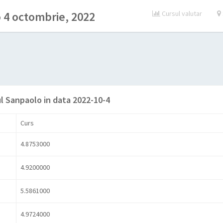
 4 octombrie, 2022
Cursul valutar
l Sanpaolo in data 2022-10-4
Curs
4.8753000
4.9200000
5.5861000
4.9724000