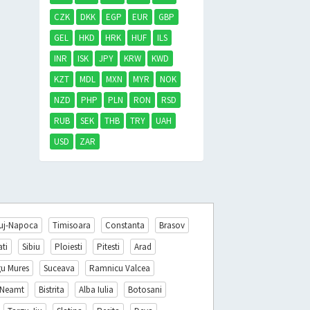
CZK
DKK
EGP
EUR
GBP
GEL
HKD
HRK
HUF
ILS
INR
ISK
JPY
KRW
KWD
KZT
MDL
MXN
MYR
NOK
NZD
PHP
PLN
RON
RSD
RUB
SEK
THB
TRY
UAH
USD
ZAR
uj-Napoca
Timisoara
Constanta
Brasov
ati
Sibiu
Ploiesti
Pitesti
Arad
gu Mures
Suceava
Ramnicu Valcea
 Neamt
Bistrita
Alba Iulia
Botosani