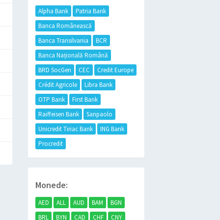
Alpha Bank
Patria Bank
Banca Românească
Banca Transilvania
BCR
Banca Națională Română
BRD SocGen
CEC
Credit Europe
Crédit Agricole
Libra Bank
OTP Bank
First Bank
Raiffeisen Bank
Sanpaolo
Unicredit Tiriac Bank
ING Bank
Procredit
Monede:
AED
ALL
AUD
BAM
BGN
BRL
BYN
CAD
CHF
CNY