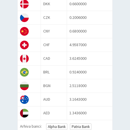
DKK
0.6600000
CZK
0.2006000
CNY
0.6800000
CHF
4.9587000
CAD
3.6245000
BRL
0.9240000
BGN
2.5118000
AUD
3.1643000
AED
1.3436000
Arhiva banci:
Alpha Bank
Patria Bank