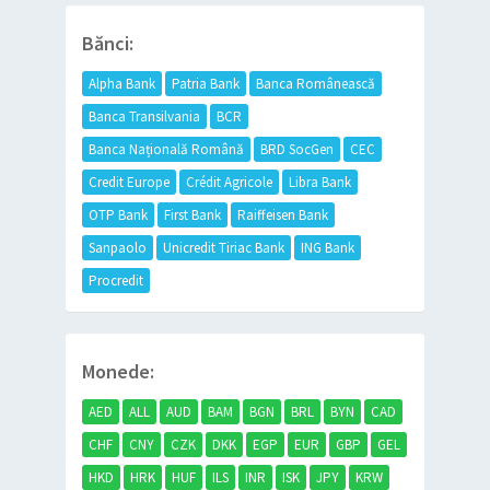
Bănci:
Alpha Bank
Patria Bank
Banca Românească
Banca Transilvania
BCR
Banca Națională Română
BRD SocGen
CEC
Credit Europe
Crédit Agricole
Libra Bank
OTP Bank
First Bank
Raiffeisen Bank
Sanpaolo
Unicredit Tiriac Bank
ING Bank
Procredit
Monede:
AED
ALL
AUD
BAM
BGN
BRL
BYN
CAD
CHF
CNY
CZK
DKK
EGP
EUR
GBP
GEL
HKD
HRK
HUF
ILS
INR
ISK
JPY
KRW