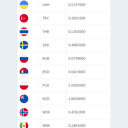
UAH
0.1337000
TRY
0.2651000
THB
0.1303000
SEK
0.4485000
RUB
0.0799000
RSD
0.0419000
PLN
1.0385000
NZD
2.8604000
NOK
0.4781000
MXN
0.2483000