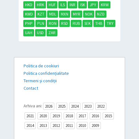
HKD
HRK
HUF
ILS
INR
ISK
JPY
KRW
KWD
KZT
MDL
MXN
MYR
NOK
NZD
PHP
PLN
RON
RSD
RUB
SEK
THB
TRY
UAH
USD
ZAR
Politica de cookiuri
Politica confidențialitate
Termeni și condiții
Contact
Arhiva ani:
2026
2025
2024
2023
2022
2021
2020
2019
2018
2017
2016
2015
2014
2013
2012
2011
2010
2009