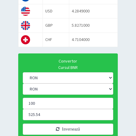
USD
4.2849000
GBP
5.8271000
CHF
4.7104000
Convertor
Cursul BNR
Inversează