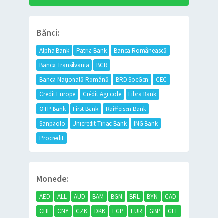
Bănci:
Alpha Bank
Patria Bank
Banca Românească
Banca Transilvania
BCR
Banca Națională Română
BRD SocGen
CEC
Credit Europe
Crédit Agricole
Libra Bank
OTP Bank
First Bank
Raiffeisen Bank
Sanpaolo
Unicredit Tiriac Bank
ING Bank
Procredit
Monede:
AED
ALL
AUD
BAM
BGN
BRL
BYN
CAD
CHF
CNY
CZK
DKK
EGP
EUR
GBP
GEL