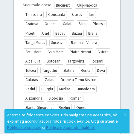
Sucursale orașe:
Bucuresti
Cluj-Napoca
Timisoara
Constanta
Brasov
Iasi
Craiova
Oradea
Galati
Sibiu
Ploiesti
Pitesti
Arad
Bacau
Buzau
Braila
Targu Mures
Suceava
Ramnicu Valcea
Satu Mare
Baia Mare
Piatra Neamt
Bistrita
Alba Iulia
Botosani
Targoviste
Focsani
Tulcea
Targu Jiu
Slatina
Resita
Deva
Calarasi
Zalau
Drobeta Turnu Severin
Vaslui
Giurgiu
Medias
Hunedoara
Alexandria
Slobozia
Roman
Sfantu Gheorghe
Reghin
Onesti
×
Acest site foloseste cookies. Prin navigarea pe acest site, vă
Sighisoara
Miercurea Ciuc
Turda
exprimați acordul asupra folosirii cookie-urilor. Citiți cu atenție
Campina
Mioveni
Lista completă
Politica de cookies
si
Politica de confidențialitate
.