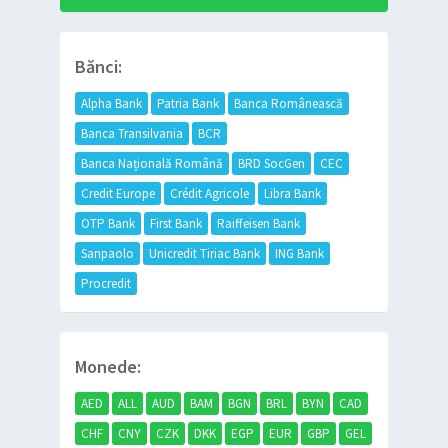
Bănci:
Alpha Bank
Patria Bank
Banca Românească
Banca Transilvania
BCR
Banca Națională Română
BRD SocGen
CEC
Credit Europe
Crédit Agricole
Libra Bank
OTP Bank
First Bank
Raiffeisen Bank
Sanpaolo
Unicredit Tiriac Bank
ING Bank
Procredit
Monede:
AED
ALL
AUD
BAM
BGN
BRL
BYN
CAD
CHF
CNY
CZK
DKK
EGP
EUR
GBP
GEL