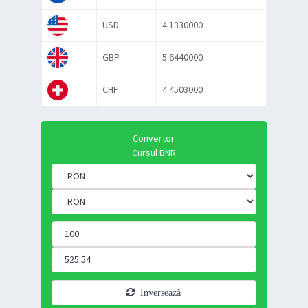
USD
4.1330000
GBP
5.6440000
CHF
4.4503000
Convertor
Cursul BNR
Inversează