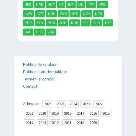
HKD
HRK
HUF
ILS
INR
ISK
JPY
KRW
KWD
KZT
MDL
MXN
MYR
NOK
NZD
PHP
PLN
RON
RSD
RUB
SEK
THB
TRY
UAH
USD
ZAR
Politica de cookiuri
Politica confidențialitate
Termeni și condiții
Contact
Arhiva ani:
2026
2025
2024
2023
2022
2021
2020
2019
2018
2017
2016
2015
2014
2013
2012
2011
2010
2009