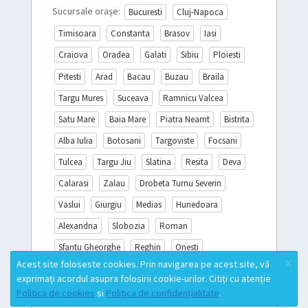
Sucursale orașe:
Bucuresti
Cluj-Napoca
Timisoara
Constanta
Brasov
Iasi
Craiova
Oradea
Galati
Sibiu
Ploiesti
Pitesti
Arad
Bacau
Buzau
Braila
Targu Mures
Suceava
Ramnicu Valcea
Satu Mare
Baia Mare
Piatra Neamt
Bistrita
Alba Iulia
Botosani
Targoviste
Focsani
Tulcea
Targu Jiu
Slatina
Resita
Deva
Calarasi
Zalau
Drobeta Turnu Severin
Vaslui
Giurgiu
Medias
Hunedoara
Alexandria
Slobozia
Roman
Sfantu Gheorghe
Reghin
Onesti
×
Acest site foloseste cookies. Prin navigarea pe acest site, vă
Sighisoara
Miercurea Ciuc
Turda
exprimați acordul asupra folosirii cookie-urilor. Citiți cu atenție
Campina
Mioveni
Lista completă
Politica de cookies
si
Politica de confidențialitate
.