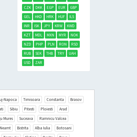
CZK
DKK
EGP
EUR
GBP
GEL
HKD
HRK
HUF
ILS
INR
ISK
JPY
KRW
KWD
KZT
MDL
MXN
MYR
NOK
NZD
PHP
PLN
RON
RSD
RUB
SEK
THB
TRY
UAH
USD
ZAR
uj-Napoca
Timisoara
Constanta
Brasov
ati
Sibiu
Pitesti
Ploiesti
Arad
gu Mures
Suceava
Ramnicu Valcea
 Neamt
Bistrita
Alba Iulia
Botosani