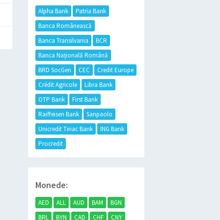
Alpha Bank
Patria Bank
Banca Românească
Banca Transilvania
BCR
Banca Națională Română
BRD SocGen
CEC
Credit Europe
Crédit Agricole
Libra Bank
OTP Bank
First Bank
Raiffeisen Bank
Sanpaolo
Unicredit Tiriac Bank
ING Bank
Procredit
Monede:
AED
ALL
AUD
BAM
BGN
BRL
BYN
CAD
CHF
CNY