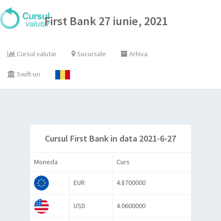
First Bank 27 iunie, 2021
Cursul valutar
Sucursale
Arhiva
Swift-uri
Cursul First Bank in data 2021-6-27
Moneda
Curs
EUR
4.8700000
USD
4.0600000