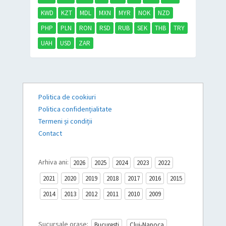
KWD
KZT
MDL
MXN
MYR
NOK
NZD
PHP
PLN
RON
RSD
RUB
SEK
THB
TRY
UAH
USD
ZAR
Politica de cookiuri
Politica confidențialitate
Termeni și condiții
Contact
Arhiva ani:
2026
2025
2024
2023
2022
2021
2020
2019
2018
2017
2016
2015
2014
2013
2012
2011
2010
2009
Sucursale orașe:
Bucuresti
Cluj-Napoca