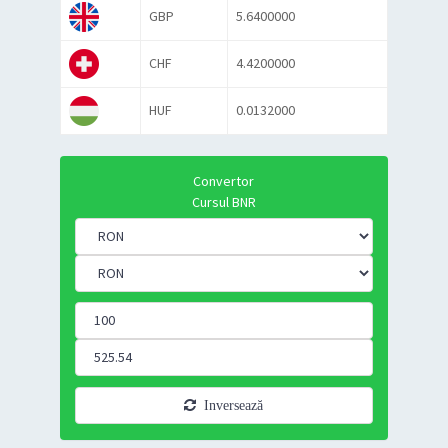
GBP
5.6400000
CHF
4.4200000
HUF
0.0132000
Convertor
Cursul BNR
Inversează