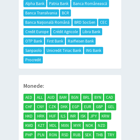
Alpha Bank
Patria Bank
Banca Românească
Banca Transilvania
BCR
Banca Națională Română
BRD SocGen
CEC
Credit Europe
Crédit Agricole
Libra Bank
OTP Bank
First Bank
Raiffeisen Bank
Sanpaolo
Unicredit Tiriac Bank
ING Bank
Procredit
Monede:
AED
ALL
AUD
BAM
BGN
BRL
BYN
CAD
CHF
CNY
CZK
DKK
EGP
EUR
GBP
GEL
HKD
HRK
HUF
ILS
INR
ISK
JPY
KRW
KWD
KZT
MDL
MXN
MYR
NOK
NZD
PHP
PLN
RON
RSD
RUB
SEK
THB
TRY