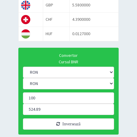
GBP
5.5800000
CHF
4.3900000
HUF
0.0127000
Convertor
Cursul BNR
Inversează