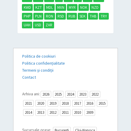
KWD
KZT
MDL
MXN
MYR
NOK
NZD
PHP
PLN
RON
RSD
RUB
SEK
THB
TRY
UAH
USD
ZAR
Politica de cookiuri
Politica confidențialitate
Termeni și condiții
Contact
Arhiva ani:
2026
2025
2024
2023
2022
2021
2020
2019
2018
2017
2016
2015
2014
2013
2012
2011
2010
2009
Sucursale orașe:
Bucuresti
Cluj-Napoca