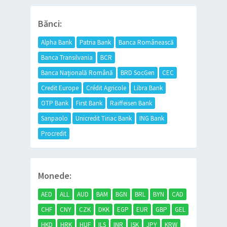
Bănci:
Alpha Bank
Patria Bank
Banca Românească
Banca Transilvania
BCR
Banca Națională Română
BRD SocGen
CEC
Credit Europe
Crédit Agricole
Libra Bank
OTP Bank
First Bank
Raiffeisen Bank
Sanpaolo
Unicredit Tiriac Bank
ING Bank
Procredit
Monede:
AED
ALL
AUD
BAM
BGN
BRL
BYN
CAD
CHF
CNY
CZK
DKK
EGP
EUR
GBP
GEL
HKD
HRK
HUF
ILS
INR
ISK
JPY
KRW