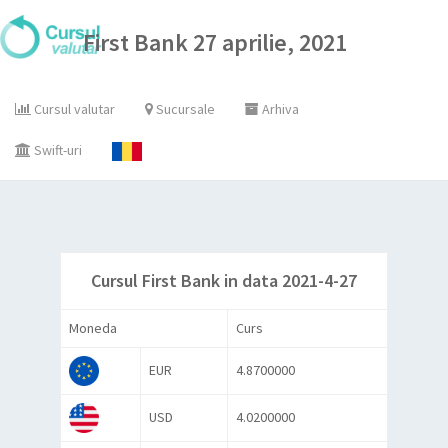
First Bank 27 aprilie, 2021
Cursul valutar
Sucursale
Arhiva
Swift-uri
Cursul First Bank in data 2021-4-27
Moneda
Curs
EUR
4.8700000
USD
4.0200000