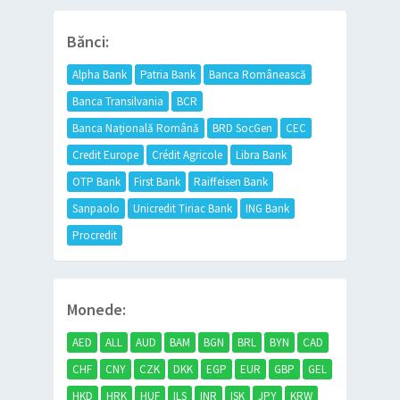
Bănci:
Alpha Bank
Patria Bank
Banca Românească
Banca Transilvania
BCR
Banca Națională Română
BRD SocGen
CEC
Credit Europe
Crédit Agricole
Libra Bank
OTP Bank
First Bank
Raiffeisen Bank
Sanpaolo
Unicredit Tiriac Bank
ING Bank
Procredit
Monede:
AED
ALL
AUD
BAM
BGN
BRL
BYN
CAD
CHF
CNY
CZK
DKK
EGP
EUR
GBP
GEL
HKD
HRK
HUF
ILS
INR
ISK
JPY
KRW