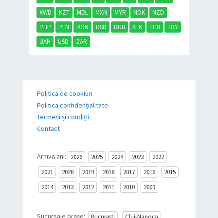
KWD
KZT
MDL
MXN
MYR
NOK
NZD
PHP
PLN
RON
RSD
RUB
SEK
THB
TRY
UAH
USD
ZAR
Politica de cookiuri
Politica confidențialitate
Termeni și condiții
Contact
Arhiva ani:
2026
2025
2024
2023
2022
2021
2020
2019
2018
2017
2016
2015
2014
2013
2012
2011
2010
2009
Sucursale orașe:
Bucuresti
Cluj-Napoca