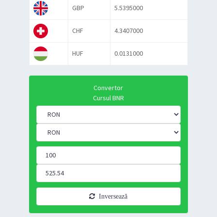
GBP
5.5395000
CHF
4.3407000
HUF
0.0131000
Convertor
Cursul BNR
Inversează