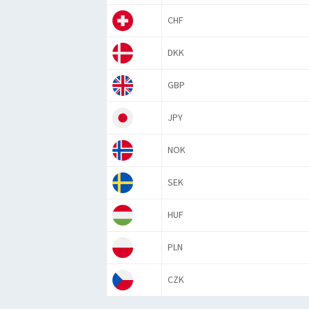
CHF
DKK
GBP
JPY
NOK
SEK
HUF
PLN
CZK