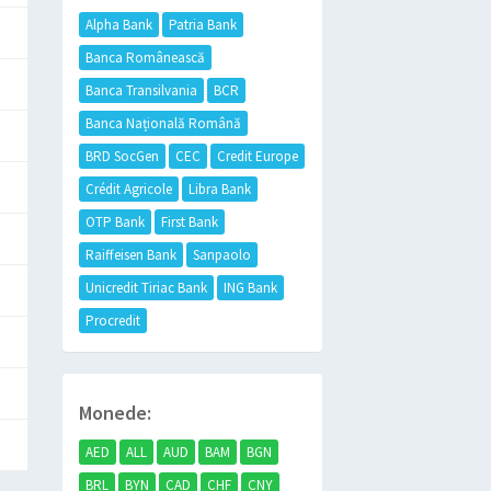
Alpha Bank
Patria Bank
Banca Românească
Banca Transilvania
BCR
Banca Națională Română
BRD SocGen
CEC
Credit Europe
Crédit Agricole
Libra Bank
OTP Bank
First Bank
Raiffeisen Bank
Sanpaolo
Unicredit Tiriac Bank
ING Bank
Procredit
Monede:
AED
ALL
AUD
BAM
BGN
BRL
BYN
CAD
CHF
CNY