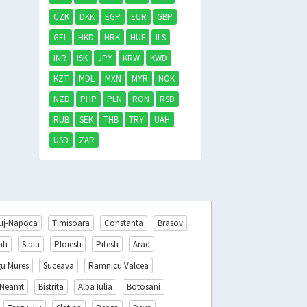
CZK
DKK
EGP
EUR
GBP
GEL
HKD
HRK
HUF
ILS
INR
ISK
JPY
KRW
KWD
KZT
MDL
MXN
MYR
NOK
NZD
PHP
PLN
RON
RSD
RUB
SEK
THB
TRY
UAH
USD
ZAR
uj-Napoca
Timisoara
Constanta
Brasov
ati
Sibiu
Ploiesti
Pitesti
Arad
gu Mures
Suceava
Ramnicu Valcea
 Neamt
Bistrita
Alba Iulia
Botosani