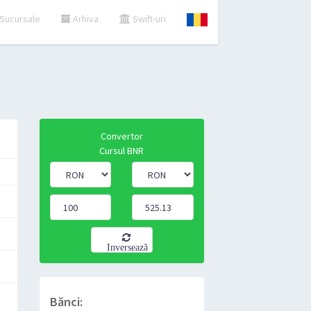
Sucursale
Arhiva
Swift-uri
Convertor
Cursul BNR
Inversează
Bănci: