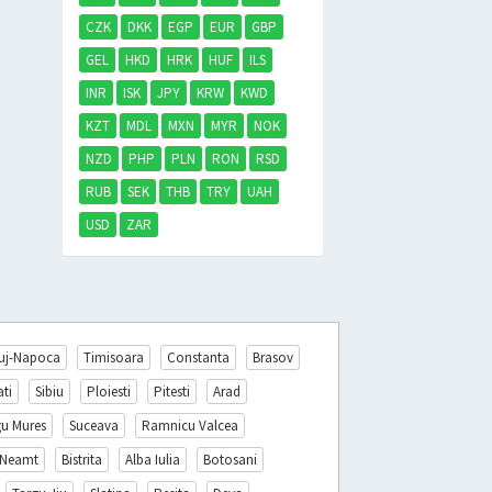
CZK
DKK
EGP
EUR
GBP
GEL
HKD
HRK
HUF
ILS
INR
ISK
JPY
KRW
KWD
KZT
MDL
MXN
MYR
NOK
NZD
PHP
PLN
RON
RSD
RUB
SEK
THB
TRY
UAH
USD
ZAR
uj-Napoca
Timisoara
Constanta
Brasov
ati
Sibiu
Ploiesti
Pitesti
Arad
gu Mures
Suceava
Ramnicu Valcea
 Neamt
Bistrita
Alba Iulia
Botosani