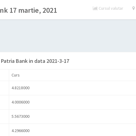
ank 17 martie, 2021
Cursul valutar
 Patria Bank in data 2021-3-17
Curs
4.8218000
4.0006000
5.5673000
4.2966000