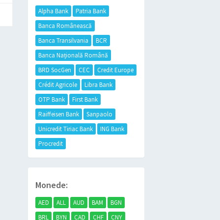
Alpha Bank
Patria Bank
Banca Românească
Banca Transilvania
BCR
Banca Națională Română
BRD SocGen
CEC
Credit Europe
Crédit Agricole
Libra Bank
OTP Bank
First Bank
Raiffeisen Bank
Sanpaolo
Unicredit Tiriac Bank
ING Bank
Procredit
Monede:
AED
ALL
AUD
BAM
BGN
BRL
BYN
CAD
CHF
CNY