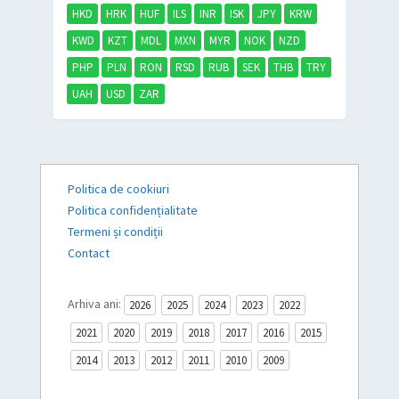
HKD
HRK
HUF
ILS
INR
ISK
JPY
KRW
KWD
KZT
MDL
MXN
MYR
NOK
NZD
PHP
PLN
RON
RSD
RUB
SEK
THB
TRY
UAH
USD
ZAR
Politica de cookiuri
Politica confidențialitate
Termeni și condiții
Contact
Arhiva ani:
2026
2025
2024
2023
2022
2021
2020
2019
2018
2017
2016
2015
2014
2013
2012
2011
2010
2009