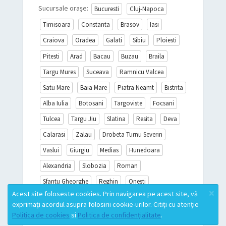
Sucursale orașe:
Bucuresti
Cluj-Napoca
Timisoara
Constanta
Brasov
Iasi
Craiova
Oradea
Galati
Sibiu
Ploiesti
Pitesti
Arad
Bacau
Buzau
Braila
Targu Mures
Suceava
Ramnicu Valcea
Satu Mare
Baia Mare
Piatra Neamt
Bistrita
Alba Iulia
Botosani
Targoviste
Focsani
Tulcea
Targu Jiu
Slatina
Resita
Deva
Calarasi
Zalau
Drobeta Turnu Severin
Vaslui
Giurgiu
Medias
Hunedoara
Alexandria
Slobozia
Roman
Sfantu Gheorghe
Reghin
Onesti
×
Acest site foloseste cookies. Prin navigarea pe acest site, vă
Sighisoara
Miercurea Ciuc
Turda
exprimați acordul asupra folosirii cookie-urilor. Citiți cu atenție
Campina
Mioveni
Lista completă
Politica de cookies
si
Politica de confidențialitate
.