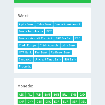
Bănci:
Alpha Bank
Patria Bank
Banca Românească
Banca Transilvania
BCR
Banca Națională Română
BRD SocGen
CEC
Credit Europe
Crédit Agricole
Libra Bank
OTP Bank
First Bank
Raiffeisen Bank
Sanpaolo
Unicredit Tiriac Bank
ING Bank
Procredit
Monede:
AED
ALL
AUD
BAM
BGN
BRL
BYN
CAD
CHF
CNY
CZK
DKK
EGP
EUR
GBP
GEL