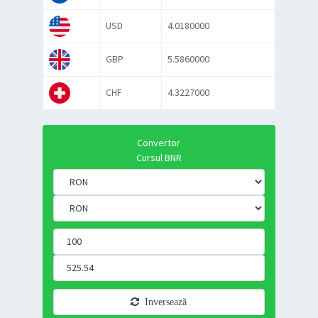
USD
4.0180000
GBP
5.5860000
CHF
4.3227000
Convertor
Cursul BNR
Inversează