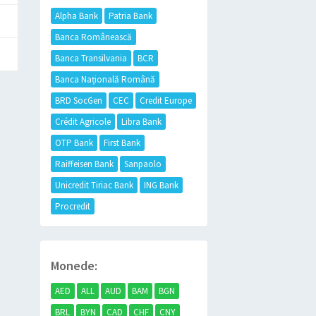
Alpha Bank
Patria Bank
Banca Românească
Banca Transilvania
BCR
Banca Națională Română
BRD SocGen
CEC
Credit Europe
Crédit Agricole
Libra Bank
OTP Bank
First Bank
Raiffeisen Bank
Sanpaolo
Unicredit Tiriac Bank
ING Bank
Procredit
Monede:
AED
ALL
AUD
BAM
BGN
BRL
BYN
CAD
CHF
CNY