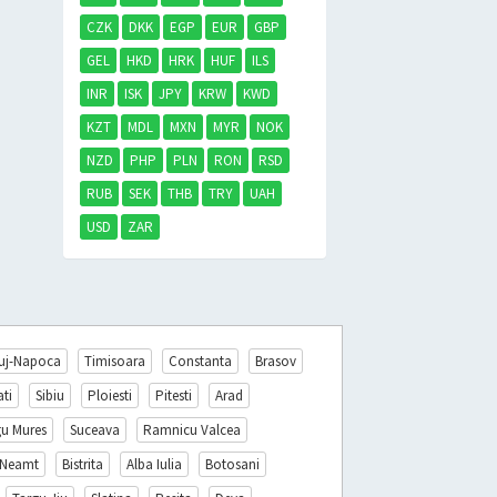
CZK
DKK
EGP
EUR
GBP
GEL
HKD
HRK
HUF
ILS
INR
ISK
JPY
KRW
KWD
KZT
MDL
MXN
MYR
NOK
NZD
PHP
PLN
RON
RSD
RUB
SEK
THB
TRY
UAH
USD
ZAR
uj-Napoca
Timisoara
Constanta
Brasov
ati
Sibiu
Ploiesti
Pitesti
Arad
gu Mures
Suceava
Ramnicu Valcea
 Neamt
Bistrita
Alba Iulia
Botosani