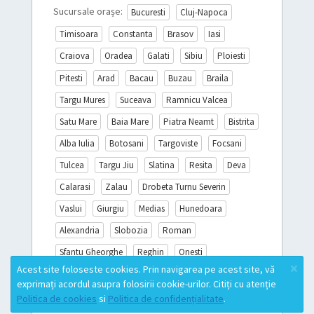
Sucursale orașe:
Bucuresti
Cluj-Napoca
Timisoara
Constanta
Brasov
Iasi
Craiova
Oradea
Galati
Sibiu
Ploiesti
Pitesti
Arad
Bacau
Buzau
Braila
Targu Mures
Suceava
Ramnicu Valcea
Satu Mare
Baia Mare
Piatra Neamt
Bistrita
Alba Iulia
Botosani
Targoviste
Focsani
Tulcea
Targu Jiu
Slatina
Resita
Deva
Calarasi
Zalau
Drobeta Turnu Severin
Vaslui
Giurgiu
Medias
Hunedoara
Alexandria
Slobozia
Roman
Sfantu Gheorghe
Reghin
Onesti
×
Acest site foloseste cookies. Prin navigarea pe acest site, vă
Sighisoara
Miercurea Ciuc
Turda
exprimați acordul asupra folosirii cookie-urilor. Citiți cu atenție
Campina
Mioveni
Lista completă
Politica de cookies
si
Politica de confidențialitate
.