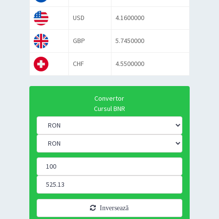
USD
4.1600000
GBP
5.7450000
CHF
4.5500000
Convertor
Cursul BNR
Inversează