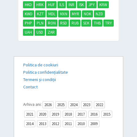
HKD
HRK
HUF
ILS
INR
ISK
JPY
KRW
KWD
KZT
MDL
MXN
MYR
NOK
NZD
PHP
PLN
RON
RSD
RUB
SEK
THB
TRY
UAH
USD
ZAR
Politica de cookiuri
Politica confidențialitate
Termeni și condiții
Contact
Arhiva ani:
2026
2025
2024
2023
2022
2021
2020
2019
2018
2017
2016
2015
2014
2013
2012
2011
2010
2009