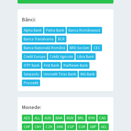
Bănci:
Alpha Bank
Patria Bank
Banca Românească
Banca Transilvania
BCR
Banca Națională Română
BRD SocGen
CEC
Credit Europe
Crédit Agricole
Libra Bank
OTP Bank
First Bank
Raiffeisen Bank
Sanpaolo
Unicredit Tiriac Bank
ING Bank
Procredit
Monede:
AED
ALL
AUD
BAM
BGN
BRL
BYN
CAD
CHF
CNY
CZK
DKK
EGP
EUR
GBP
GEL