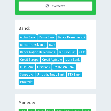
Inversează
Bănci:
Alpha Bank
Patria Bank
Banca Românească
Banca Transilvania
BCR
Banca Națională Română
BRD SocGen
CEC
Credit Europe
Crédit Agricole
Libra Bank
OTP Bank
First Bank
Raiffeisen Bank
Sanpaolo
Unicredit Tiriac Bank
ING Bank
Procredit
Monede: