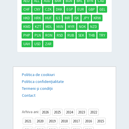
AED
ALL
AUD
BAM
BGN
BRL
BYN
CAD
CHF
CNY
CZK
DKK
EGP
EUR
GBP
GEL
HKD
HRK
HUF
ILS
INR
ISK
JPY
KRW
KWD
KZT
MDL
MXN
MYR
NOK
NZD
PHP
PLN
RON
RSD
RUB
SEK
THB
TRY
UAH
USD
ZAR
Politica de cookiuri
Politica confidențialitate
Termeni și condiții
Contact
Arhiva ani:
2026
2025
2024
2023
2022
2021
2020
2019
2018
2017
2016
2015