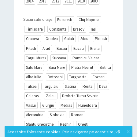
2014
2013
2012
2011
2010
2009
Sucursale orașe:
Bucuresti
Cluj-Napoca
Timisoara
Constanta
Brasov
Iasi
Craiova
Oradea
Galati
Sibiu
Ploiesti
Pitesti
Arad
Bacau
Buzau
Braila
Targu Mures
Suceava
Ramnicu Valcea
Satu Mare
Baia Mare
Piatra Neamt
Bistrita
Alba Iulia
Botosani
Targoviste
Focsani
Tulcea
Targu Jiu
Slatina
Resita
Deva
Calarasi
Zalau
Drobeta Turnu Severin
Vaslui
Giurgiu
Medias
Hunedoara
Alexandria
Slobozia
Roman
Sfantu Gheorghe
Reghin
Onesti
×
Acest site foloseste cookies. Prin navigarea pe acest site, vă
Sighisoara
Miercurea Ciuc
Turda