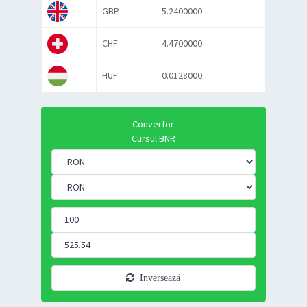
GBP
5.2400000
CHF
4.4700000
HUF
0.0128000
Convertor
Cursul BNR
Inversează