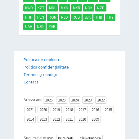
KWD
KZT
MDL
MXN
MYR
NOK
NZD
PHP
PLN
RON
RSD
RUB
SEK
THB
TRY
UAH
USD
ZAR
Politica de cookiuri
Politica confidențialitate
Termeni și condiții
Contact
Arhiva ani:
2026
2025
2024
2023
2022
2021
2020
2019
2018
2017
2016
2015
2014
2013
2012
2011
2010
2009
Sucursale orașe:
Bucuresti
Cluj-Napoca