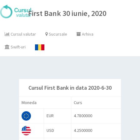
First Bank 30 iunie, 2020
Cursul valutar
Sucursale
Arhiva
Swift-uri
Cursul First Bank in data 2020-6-30
Moneda
Curs
EUR
4.7800000
USD
4.2500000