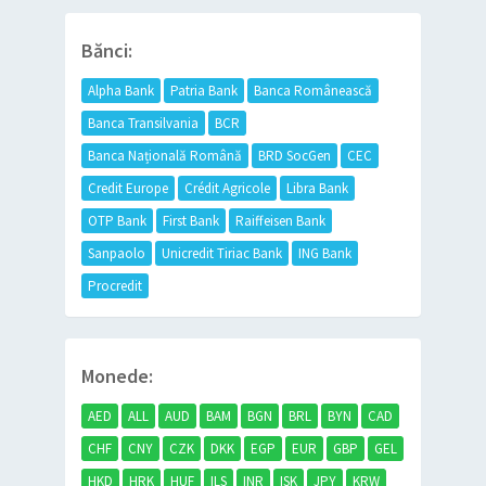
Bănci:
Alpha Bank
Patria Bank
Banca Românească
Banca Transilvania
BCR
Banca Națională Română
BRD SocGen
CEC
Credit Europe
Crédit Agricole
Libra Bank
OTP Bank
First Bank
Raiffeisen Bank
Sanpaolo
Unicredit Tiriac Bank
ING Bank
Procredit
Monede:
AED
ALL
AUD
BAM
BGN
BRL
BYN
CAD
CHF
CNY
CZK
DKK
EGP
EUR
GBP
GEL
HKD
HRK
HUF
ILS
INR
ISK
JPY
KRW