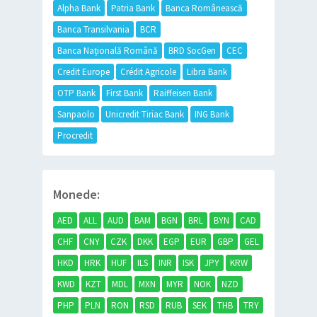
Alpha Bank
Patria Bank
Banca Românească
Banca Transilvania
BCR
Banca Națională Română
BRD SocGen
CEC
Credit Europe
Crédit Agricole
Libra Bank
OTP Bank
First Bank
Raiffeisen Bank
Sanpaolo
Unicredit Tiriac Bank
ING Bank
Procredit
Monede:
AED
ALL
AUD
BAM
BGN
BRL
BYN
CAD
CHF
CNY
CZK
DKK
EGP
EUR
GBP
GEL
HKD
HRK
HUF
ILS
INR
ISK
JPY
KRW
KWD
KZT
MDL
MXN
MYR
NOK
NZD
PHP
PLN
RON
RSD
RUB
SEK
THB
TRY