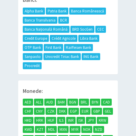
Alpha Bank
Patria Bank
Banca Românească
Banca Transilvania
BCR
Banca Națională Română
BRD SocGen
CEC
Credit Europe
Crédit Agricole
Libra Bank
OTP Bank
First Bank
Raiffeisen Bank
Sanpaolo
Unicredit Tiriac Bank
ING Bank
Procredit
Monede:
AED
ALL
AUD
BAM
BGN
BRL
BYN
CAD
CHF
CNY
CZK
DKK
EGP
EUR
GBP
GEL
HKD
HRK
HUF
ILS
INR
ISK
JPY
KRW
KWD
KZT
MDL
MXN
MYR
NOK
NZD