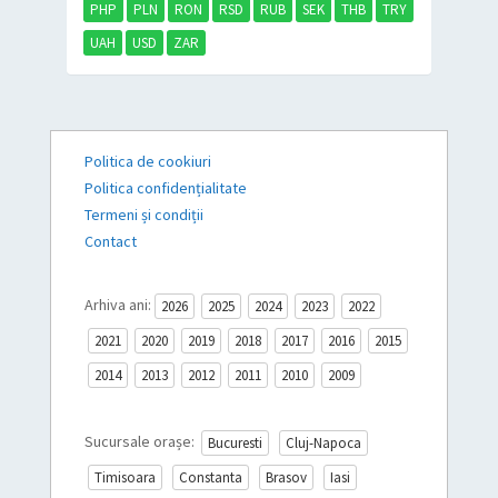
PHP
PLN
RON
RSD
RUB
SEK
THB
TRY
UAH
USD
ZAR
Politica de cookiuri
Politica confidențialitate
Termeni și condiții
Contact
Arhiva ani:
2026
2025
2024
2023
2022
2021
2020
2019
2018
2017
2016
2015
2014
2013
2012
2011
2010
2009
Sucursale orașe:
Bucuresti
Cluj-Napoca
Timisoara
Constanta
Brasov
Iasi