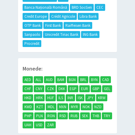
Banca Națională Română
BRD SocGen
CEC
Credit Europe
Crédit Agricole
Libra Bank
OTP Bank
First Bank
Raiffeisen Bank
Sanpaolo
Unicredit Tiriac Bank
ING Bank
Procredit
Monede:
AED
ALL
AUD
BAM
BGN
BRL
BYN
CAD
CHF
CNY
CZK
DKK
EGP
EUR
GBP
GEL
HKD
HRK
HUF
ILS
INR
ISK
JPY
KRW
KWD
KZT
MDL
MXN
MYR
NOK
NZD
PHP
PLN
RON
RSD
RUB
SEK
THB
TRY
UAH
USD
ZAR