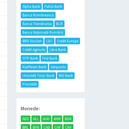
Alpha Bank
Patria Bank
Banca Românească
Banca Transilvania
BCR
Banca Națională Română
BRD SocGen
CEC
Credit Europe
Crédit Agricole
Libra Bank
OTP Bank
First Bank
Raiffeisen Bank
Sanpaolo
Unicredit Tiriac Bank
ING Bank
Procredit
Monede:
AED
ALL
AUD
BAM
BGN
BRL
BYN
CAD
CHF
CNY