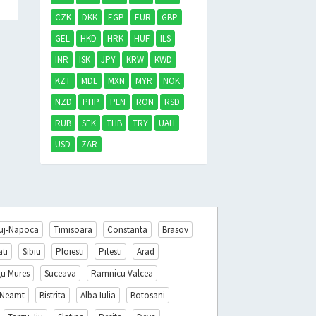
CZK
DKK
EGP
EUR
GBP
GEL
HKD
HRK
HUF
ILS
INR
ISK
JPY
KRW
KWD
KZT
MDL
MXN
MYR
NOK
NZD
PHP
PLN
RON
RSD
RUB
SEK
THB
TRY
UAH
USD
ZAR
uj-Napoca
Timisoara
Constanta
Brasov
ati
Sibiu
Ploiesti
Pitesti
Arad
gu Mures
Suceava
Ramnicu Valcea
 Neamt
Bistrita
Alba Iulia
Botosani