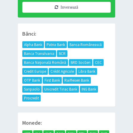
Inversează
Bănci:
Alpha Bank
Patria Bank
Banca Românească
Banca Transilvania
BCR
Banca Națională Română
BRD SocGen
CEC
Credit Europe
Crédit Agricole
Libra Bank
OTP Bank
First Bank
Raiffeisen Bank
Sanpaolo
Unicredit Tiriac Bank
ING Bank
Procredit
Monede: