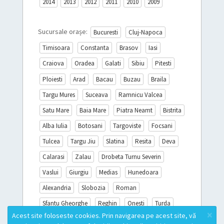
2014
2013
2012
2011
2010
2009
Sucursale orașe:
Bucuresti
Cluj-Napoca
Timisoara
Constanta
Brasov
Iasi
Craiova
Oradea
Galati
Sibiu
Pitesti
Ploiesti
Arad
Bacau
Buzau
Braila
Targu Mures
Suceava
Ramnicu Valcea
Satu Mare
Baia Mare
Piatra Neamt
Bistrita
Alba Iulia
Botosani
Targoviste
Focsani
Tulcea
Targu Jiu
Slatina
Resita
Deva
Calarasi
Zalau
Drobeta Turnu Severin
Vaslui
Giurgiu
Medias
Hunedoara
Alexandria
Slobozia
Roman
Sfantu Gheorghe
Reghin
Onesti
Turda
×
Acest site foloseste cookies. Prin navigarea pe acest site, vă
Sighisoara
Miercurea Ciuc
Campina