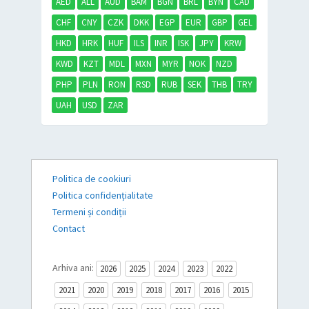
AED
ALL
AUD
BAM
BGN
BRL
BYN
CAD
CHF
CNY
CZK
DKK
EGP
EUR
GBP
GEL
HKD
HRK
HUF
ILS
INR
ISK
JPY
KRW
KWD
KZT
MDL
MXN
MYR
NOK
NZD
PHP
PLN
RON
RSD
RUB
SEK
THB
TRY
UAH
USD
ZAR
Politica de cookiuri
Politica confidențialitate
Termeni și condiții
Contact
Arhiva ani:
2026
2025
2024
2023
2022
2021
2020
2019
2018
2017
2016
2015