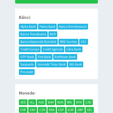
Bănci:
Alpha Bank
Patria Bank
Banca Românească
Banca Transilvania
BCR
Banca Națională Română
BRD SocGen
CEC
Credit Europe
Crédit Agricole
Libra Bank
OTP Bank
First Bank
Raiffeisen Bank
Sanpaolo
Unicredit Tiriac Bank
ING Bank
Procredit
Monede:
AED
ALL
AUD
BAM
BGN
BRL
BYN
CAD
CHF
CNY
CZK
DKK
EGP
EUR
GBP
GEL