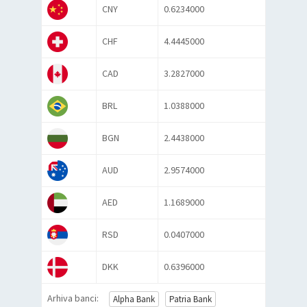
CNY
0.6234000
CHF
4.4445000
CAD
3.2827000
BRL
1.0388000
BGN
2.4438000
AUD
2.9574000
AED
1.1689000
RSD
0.0407000
DKK
0.6396000
Arhiva banci:
Alpha Bank
Patria Bank