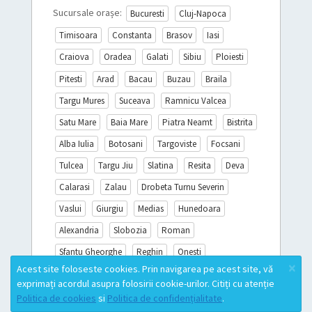
Sucursale orașe:
Bucuresti
Cluj-Napoca
Timisoara
Constanta
Brasov
Iasi
Craiova
Oradea
Galati
Sibiu
Ploiesti
Pitesti
Arad
Bacau
Buzau
Braila
Targu Mures
Suceava
Ramnicu Valcea
Satu Mare
Baia Mare
Piatra Neamt
Bistrita
Alba Iulia
Botosani
Targoviste
Focsani
Tulcea
Targu Jiu
Slatina
Resita
Deva
Calarasi
Zalau
Drobeta Turnu Severin
Vaslui
Giurgiu
Medias
Hunedoara
Alexandria
Slobozia
Roman
Sfantu Gheorghe
Reghin
Onesti
×
Acest site foloseste cookies. Prin navigarea pe acest site, vă
Sighisoara
Miercurea Ciuc
Turda
exprimați acordul asupra folosirii cookie-urilor. Citiți cu atenție
Campina
Mioveni
Lista completă
Politica de cookies
si
Politica de confidențialitate
.