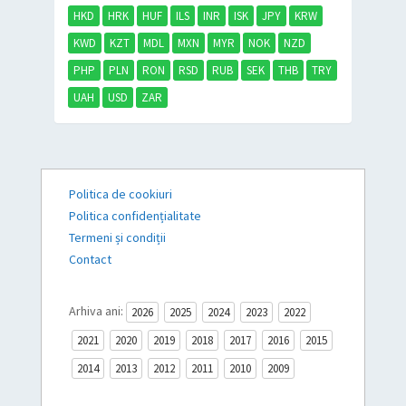
HKD
HRK
HUF
ILS
INR
ISK
JPY
KRW
KWD
KZT
MDL
MXN
MYR
NOK
NZD
PHP
PLN
RON
RSD
RUB
SEK
THB
TRY
UAH
USD
ZAR
Politica de cookiuri
Politica confidențialitate
Termeni și condiții
Contact
Arhiva ani:
2026
2025
2024
2023
2022
2021
2020
2019
2018
2017
2016
2015
2014
2013
2012
2011
2010
2009