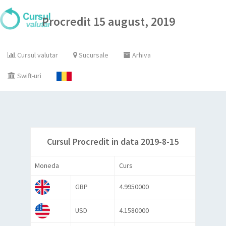
Procredit 15 august, 2019
Cursul valutar
Sucursale
Arhiva
Swift-uri
Cursul Procredit in data 2019-8-15
Moneda
Curs
GBP
4.9950000
USD
4.1580000