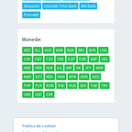
Sanpaolo
Unicredit Tiriac Bank
ING Bank
Procredit
Monede:
AED
ALL
AUD
BAM
BGN
BRL
BYN
CAD
CHF
CNY
CZK
DKK
EGP
EUR
GBP
GEL
HKD
HRK
HUF
ILS
INR
ISK
JPY
KRW
KWD
KZT
MDL
MXN
MYR
NOK
NZD
PHP
PLN
RON
RSD
RUB
SEK
THB
TRY
UAH
USD
ZAR
Politica de cookiuri