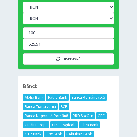
Inversează
Bănci:
Alpha Bank
Patria Bank
Banca Românească
Banca Transilvania
BCR
Banca Națională Română
BRD SocGen
CEC
Credit Europe
Crédit Agricole
Libra Bank
OTP Bank
First Bank
Raiffeisen Bank