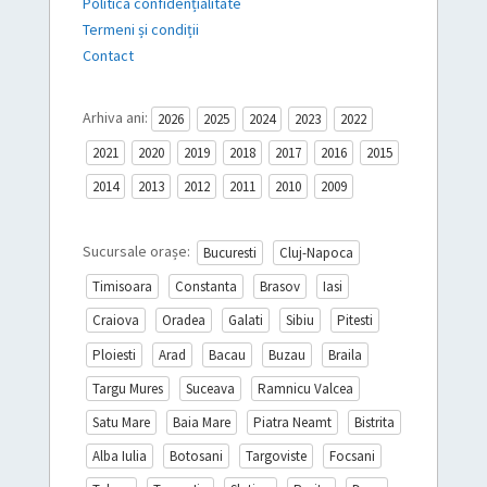
Politica confidențialitate
Termeni și condiții
Contact
Arhiva ani:
2026
2025
2024
2023
2022
2021
2020
2019
2018
2017
2016
2015
2014
2013
2012
2011
2010
2009
Sucursale orașe:
Bucuresti
Cluj-Napoca
Timisoara
Constanta
Brasov
Iasi
Craiova
Oradea
Galati
Sibiu
Pitesti
Ploiesti
Arad
Bacau
Buzau
Braila
Targu Mures
Suceava
Ramnicu Valcea
Satu Mare
Baia Mare
Piatra Neamt
Bistrita
Alba Iulia
Botosani
Targoviste
Focsani