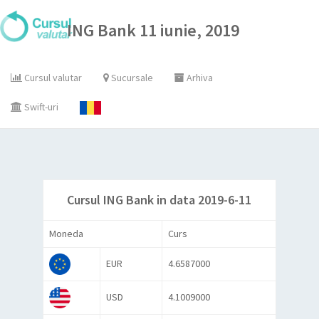
ING Bank 11 iunie, 2019
Cursul valutar
Sucursale
Arhiva
Swift-uri
Cursul ING Bank in data 2019-6-11
Moneda
Curs
EUR
4.6587000
USD
4.1009000