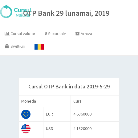
OTP Bank 29 lunamai, 2019
Cursul valutar
Sucursale
Arhiva
Swift-uri
Cursul OTP Bank in data 2019-5-29
Moneda
Curs
EUR
4.6860000
USD
4.1820000