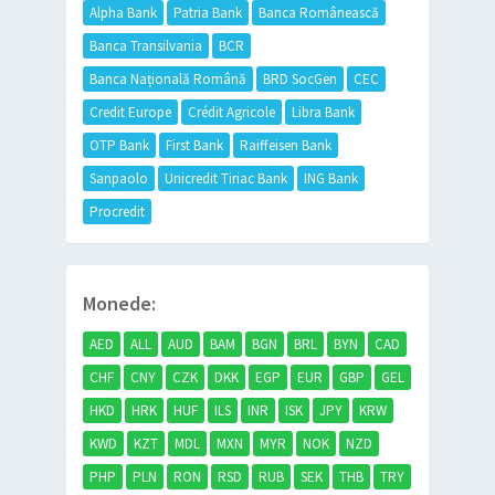
Alpha Bank
Patria Bank
Banca Românească
Banca Transilvania
BCR
Banca Națională Română
BRD SocGen
CEC
Credit Europe
Crédit Agricole
Libra Bank
OTP Bank
First Bank
Raiffeisen Bank
Sanpaolo
Unicredit Tiriac Bank
ING Bank
Procredit
Monede:
AED
ALL
AUD
BAM
BGN
BRL
BYN
CAD
CHF
CNY
CZK
DKK
EGP
EUR
GBP
GEL
HKD
HRK
HUF
ILS
INR
ISK
JPY
KRW
KWD
KZT
MDL
MXN
MYR
NOK
NZD
PHP
PLN
RON
RSD
RUB
SEK
THB
TRY