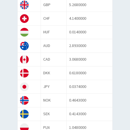
GBP
5.2680000
CHF
4.1400000
HUF
0.0140000
AUD
2.8930000
CAD
3.0680000
DKK
0.6180000
JPY
0.0374000
NOK
0.4643000
SEK
0.4143000
PLN
1.0480000