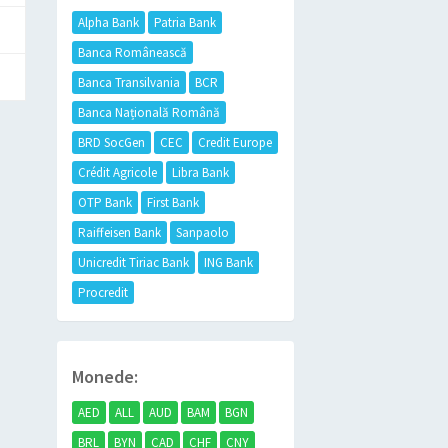
Alpha Bank
Patria Bank
Banca Românească
Banca Transilvania
BCR
Banca Națională Română
BRD SocGen
CEC
Credit Europe
Crédit Agricole
Libra Bank
OTP Bank
First Bank
Raiffeisen Bank
Sanpaolo
Unicredit Tiriac Bank
ING Bank
Procredit
Monede:
AED
ALL
AUD
BAM
BGN
BRL
BYN
CAD
CHF
CNY