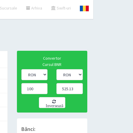
Sucursale
Arhiva
Swift-uri
Convertor
Cursul BNR
Inversează
Bănci: