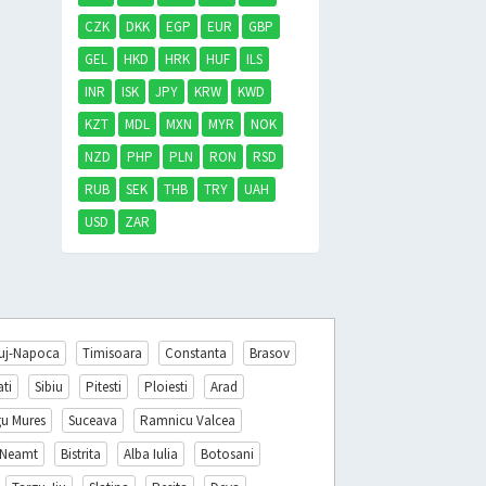
CZK
DKK
EGP
EUR
GBP
GEL
HKD
HRK
HUF
ILS
INR
ISK
JPY
KRW
KWD
KZT
MDL
MXN
MYR
NOK
NZD
PHP
PLN
RON
RSD
RUB
SEK
THB
TRY
UAH
USD
ZAR
uj-Napoca
Timisoara
Constanta
Brasov
ati
Sibiu
Pitesti
Ploiesti
Arad
gu Mures
Suceava
Ramnicu Valcea
 Neamt
Bistrita
Alba Iulia
Botosani