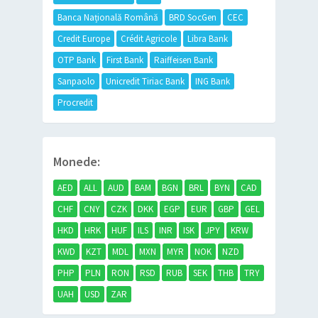
Banca Națională Română
BRD SocGen
CEC
Credit Europe
Crédit Agricole
Libra Bank
OTP Bank
First Bank
Raiffeisen Bank
Sanpaolo
Unicredit Tiriac Bank
ING Bank
Procredit
Monede:
AED
ALL
AUD
BAM
BGN
BRL
BYN
CAD
CHF
CNY
CZK
DKK
EGP
EUR
GBP
GEL
HKD
HRK
HUF
ILS
INR
ISK
JPY
KRW
KWD
KZT
MDL
MXN
MYR
NOK
NZD
PHP
PLN
RON
RSD
RUB
SEK
THB
TRY
UAH
USD
ZAR