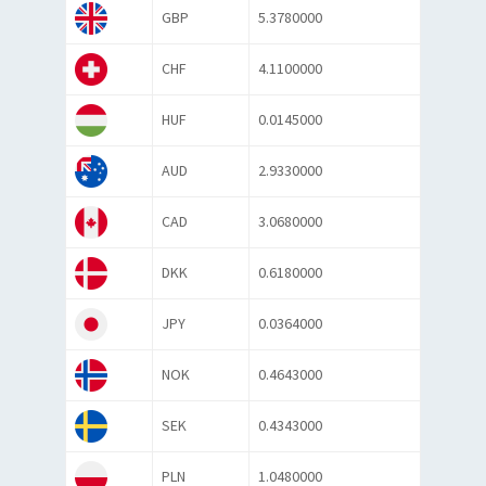
GBP
5.3780000
CHF
4.1100000
HUF
0.0145000
AUD
2.9330000
CAD
3.0680000
DKK
0.6180000
JPY
0.0364000
NOK
0.4643000
SEK
0.4343000
PLN
1.0480000